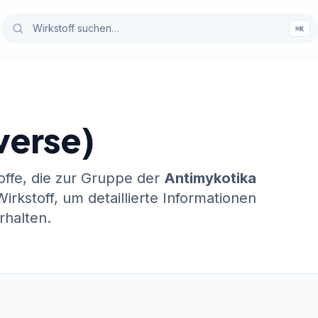
⌘K
verse)
toffe, die zur Gruppe der
Antimykotika
irkstoff, um detaillierte Informationen
halten.