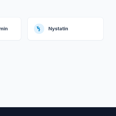
amin
Nystatin