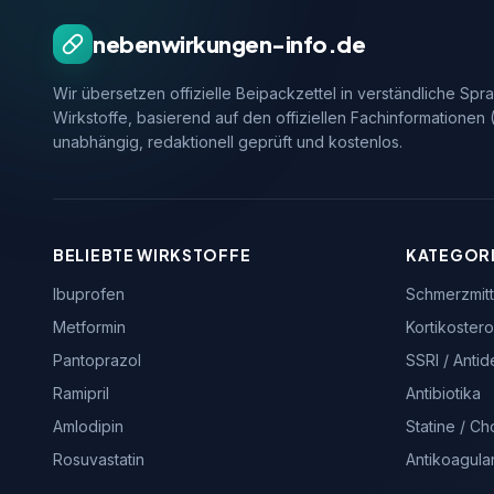
nebenwirkungen-info.de
Wir übersetzen offizielle Beipackzettel in verständliche Spr
Wirkstoffe, basierend auf den offiziellen Fachinformationen
unabhängig, redaktionell geprüft und kostenlos.
BELIEBTE WIRKSTOFFE
KATEGOR
Ibuprofen
Schmerzmitt
Metformin
Kortikoster
Pantoprazol
SSRI / Anti
Ramipril
Antibiotika
Amlodipin
Statine / Ch
Rosuvastatin
Antikoagula