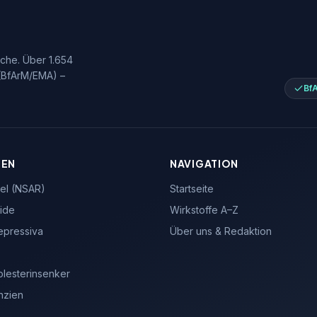
ache. Über 1.654
 (BfArM/EMA) –
Bf
IEN
NAVIGATION
el (NSAR)
Startseite
oide
Wirkstoffe A–Z
depressiva
Über uns & Redaktion
olesterinsenker
nzien