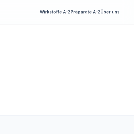
Wirkstoffe A–Z
Präparate A–Z
Über uns