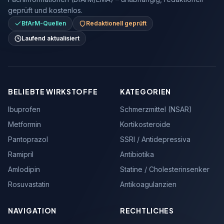
geprüft und kostenlos.
BfArM-Quellen
Redaktionell geprüft
Laufend aktualisiert
BELIEBTE WIRKSTOFFE
KATEGORIEN
Ibuprofen
Schmerzmittel (NSAR)
Metformin
Kortikosteroide
Pantoprazol
SSRI / Antidepressiva
Ramipril
Antibiotika
Amlodipin
Statine / Cholesterinsenker
Rosuvastatin
Antikoagulanzien
NAVIGATION
RECHTLICHES