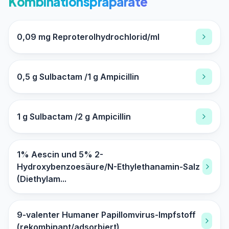
Kombinationspräparate
0,09 mg Reproterolhydrochlorid/ml
0,5 g Sulbactam /1 g Ampicillin
1 g Sulbactam /2 g Ampicillin
1% Aescin und 5% 2-
Hydroxybenzoesäure/N-Ethylethanamin-Salz
(Diethylam...
9-valenter Humaner Papillomvirus-Impfstoff
(rekombinant/adsorbiert)