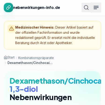
Zum Inhalt springen
nebenwirkungen-info.de
Medizinischer Hinweis:
Dieser Artikel basiert auf
der offiziellen Fachinformation und wurde
redaktionell geprüft. Er ersetzt nicht die individuelle
Beratung durch Arzt oder Apotheker.
Start
Kombinationspräparate
Dexamethason/Cinchocainhydrochlorid/Butan-1,3-diol
Dexamethason/Cinchocai
1,3-diol
Nebenwirkungen