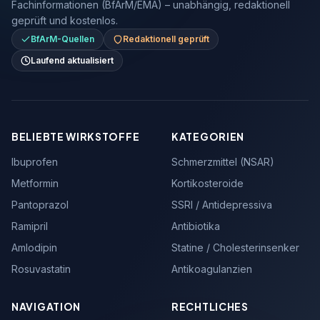
Fachinformationen (BfArM/EMA) – unabhängig, redaktionell
geprüft und kostenlos.
BfArM-Quellen
Redaktionell geprüft
Laufend aktualisiert
BELIEBTE WIRKSTOFFE
KATEGORIEN
Ibuprofen
Schmerzmittel (NSAR)
Metformin
Kortikosteroide
Pantoprazol
SSRI / Antidepressiva
Ramipril
Antibiotika
Amlodipin
Statine / Cholesterinsenker
Rosuvastatin
Antikoagulanzien
NAVIGATION
RECHTLICHES