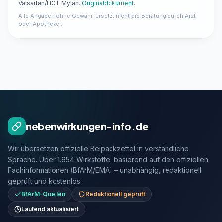
Valsartan/HCT Mylan.
Originaldokument
.
Alle Angaben ohne Gewähr. Ersetzt nicht die Beratung durch Arzt
oder Apotheker.
nebenwirkungen-info.de
Wir übersetzen offizielle Beipackzettel in verständliche
Sprache. Über 1.654 Wirkstoffe, basierend auf den offiziellen
Fachinformationen (BfArM/EMA) – unabhängig, redaktionell
geprüft und kostenlos.
BfArM-Quellen
Redaktionell geprüft
Laufend aktualisiert