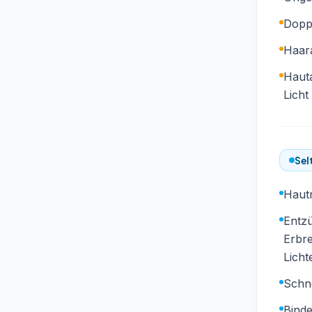
Dopp
Haar
Haut
Licht
Sel
Hautr
Entzü
Erbr
Licht
Schn
Bind