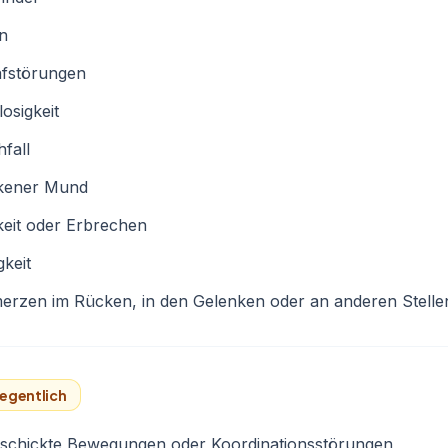
rn
afstörungen
osigkeit
fall
kener Mund
eit oder Erbrechen
keit
erzen im Rücken, in den Gelenken oder an anderen Stelle
egentlich
schickte Bewegungen oder Koordinationsstörungen