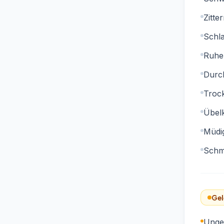
Zitte
Schl
Ruhel
Durch
Troc
Übelk
Müdig
Schm
Gel
Unge