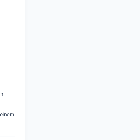
it
meinem