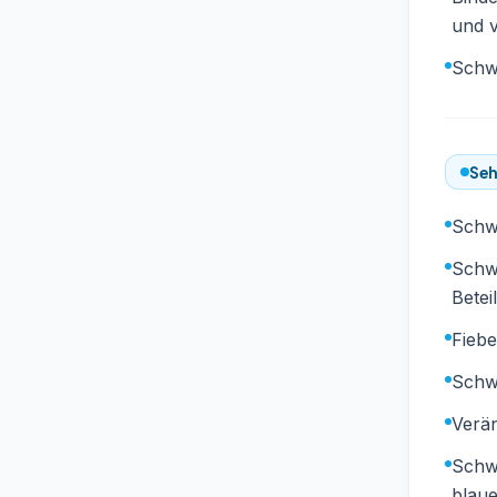
und v
Schw
Seh
Schwe
Schwe
Betei
Fiebe
Schw
Verä
Schw
blau