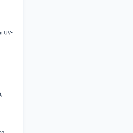
em UV-
t,
ng