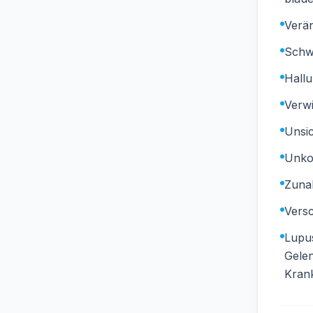
Verän
Schw
Hallu
Verwi
Unsi
Unko
Zunah
Versc
Lupus
Gele
Krank