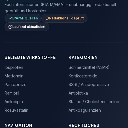
Fachinformationen (BfArM/EMA) – unabhängig, redaktionell
geprüft und kostenlos.
BfArM-Quellen
Redaktionell geprüft
Laufend aktualisiert
BELIEBTE WIRKSTOFFE
KATEGORIEN
Ibuprofen
Schmerzmittel (NSAR)
Metformin
Kortikosteroide
Pantoprazol
SSRI / Antidepressiva
Ramipril
Antibiotika
Amlodipin
Statine / Cholesterinsenker
Rosuvastatin
Antikoagulanzien
NAVIGATION
RECHTLICHES