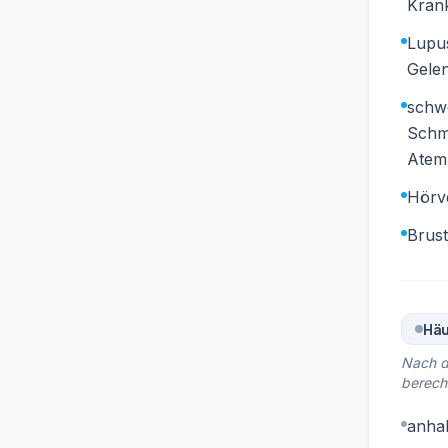
Kran
Lupus
Gele
schwe
Schme
Atem
Hörve
Brus
Häu
Nach d
berech
anha