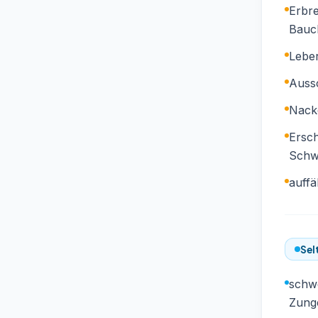
Erbr
Bauc
Lebe
Aussc
Nack
Ersc
Schw
auffä
Sel
schwe
Zung