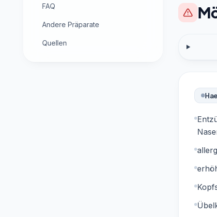
FAQ
Mö
Andere Präparate
Quellen
Hae
Entz
Nase
aller
erhöh
Kopf
Übelk