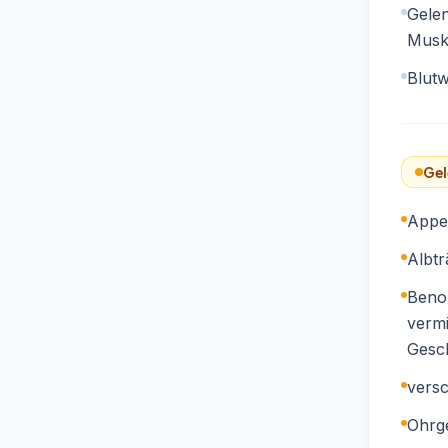
Gele
Musk
Blutw
Gel
Appet
Albtr
Benom
vermi
Gesc
vers
Ohrg