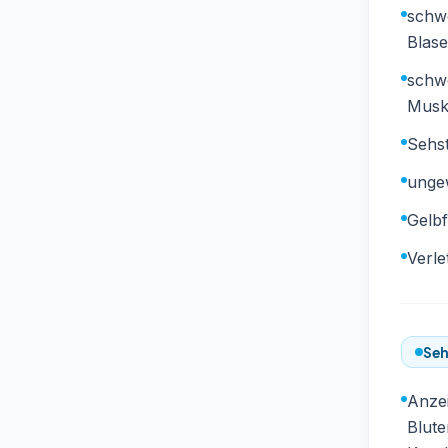
schw
Blase
schw
Musk
Sehs
unge
Gelb
Verl
Seh
Anze
Blute