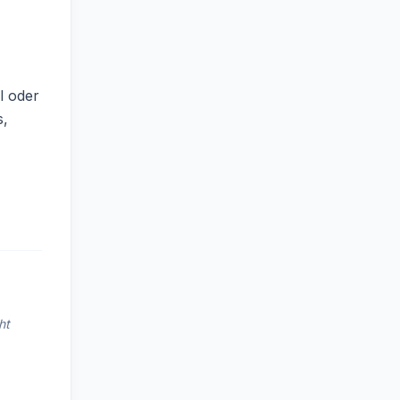
l oder
s,
ht