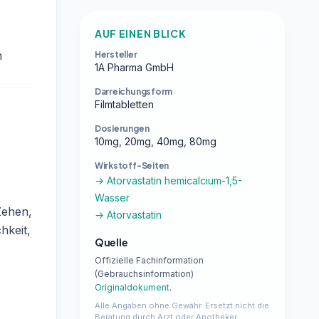
AUF EINEN BLICK
n
Hersteller
1A Pharma GmbH
Darreichungsform
Filmtabletten
Dosierungen
10mg, 20mg, 40mg, 80mg
Wirkstoff-Seiten
→ Atorvastatin hemicalcium-1,5-
Wasser
Zehen,
→ Atorvastatin
hkeit,
Quelle
Offizielle Fachinformation
(Gebrauchsinformation)
Originaldokument
.
Alle Angaben ohne Gewähr. Ersetzt nicht die
Beratung durch Arzt oder Apotheker.