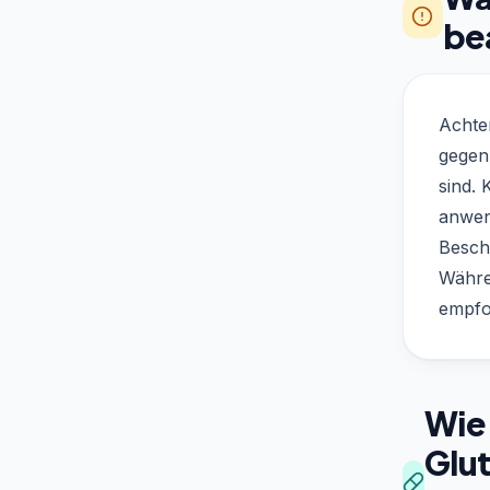
be
Achte
gegen 
sind. 
anwen
Besch
Währe
empfo
Wie 
Glu