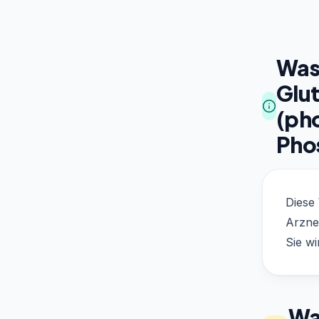
Was 
Glu
(ph
Pho
Diese 
Arznei
Sie wi
Was