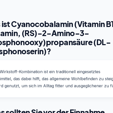
ist Cyanocobalamin (Vitamin B1
tamin, (RS)-2-Amino-3-
osphonooxy)propansäure (DL-
sphonoserin)?
Wirkstoff-Kombination ist ein traditionell eingesetztes
mittel, das dabei hilft, das allgemeine Wohlbefinden zu stei
rd genutzt, um sich im Alltag fitter und ausgeglichener zu f
 sollten Sie vor der Einnahme