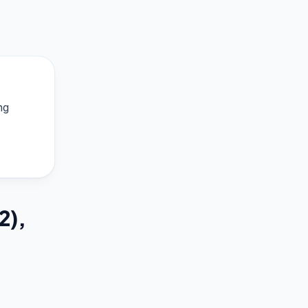
ng
2),