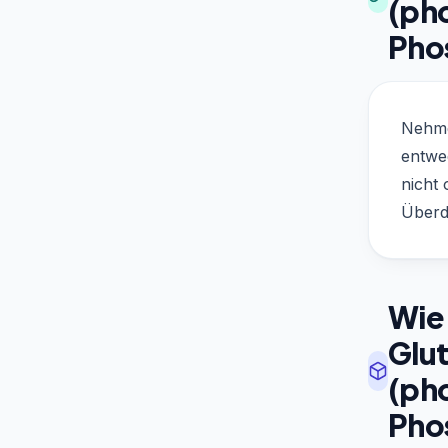
(ph
Pho
Nehme
entwe
nicht
Überd
Wie 
Glu
(ph
Pho