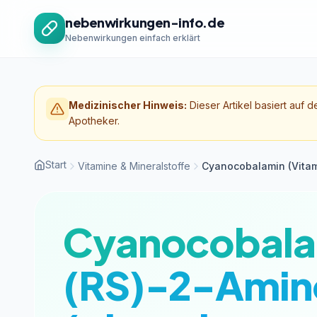
Zum Inhalt springen
nebenwirkungen-info.de
Nebenwirkungen einfach erklärt
Medizinischer Hinweis:
Dieser Artikel basiert auf d
Apotheker.
Start
Vitamine & Mineralstoffe
Cyanocobalamin (Vitam
Cyanocobalam
(RS)-2-Amin