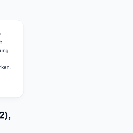
e
ch
tung
rken.
2),