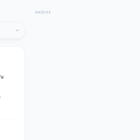
ANZEIGE
fe
e