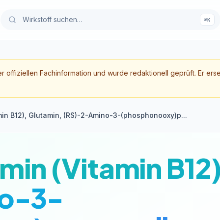
⌘K
er offiziellen Fachinformation und wurde redaktionell geprüft. Er ers
in B12), Glutamin, (RS)-2-Amino-3-(phosphonooxy)p...
in (Vitamin B12)
o-3-