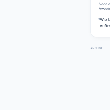
Nach d
berech
Wie b
auftr
ANZEIGE