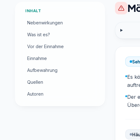
Mö
INHALT
Nebenwirkungen
Was ist es?
Vor der Einnahme
Einnahme
Seh
Aufbewahrung
Es kö
Quellen
auftr
Autoren
Der e
Übere
Häu