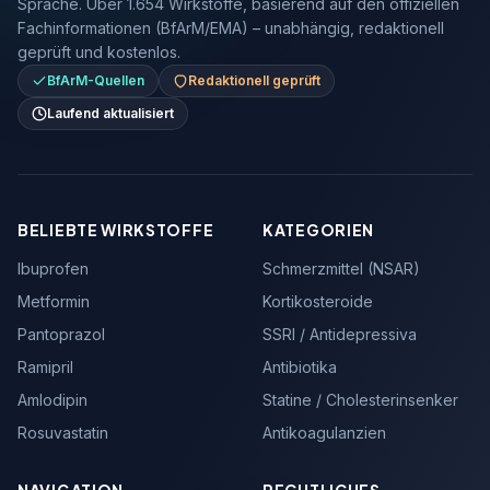
Sprache. Über 1.654 Wirkstoffe, basierend auf den offiziellen
Fachinformationen (BfArM/EMA) – unabhängig, redaktionell
geprüft und kostenlos.
BfArM-Quellen
Redaktionell geprüft
Laufend aktualisiert
BELIEBTE WIRKSTOFFE
KATEGORIEN
Ibuprofen
Schmerzmittel (NSAR)
Metformin
Kortikosteroide
Pantoprazol
SSRI / Antidepressiva
Ramipril
Antibiotika
Amlodipin
Statine / Cholesterinsenker
Rosuvastatin
Antikoagulanzien