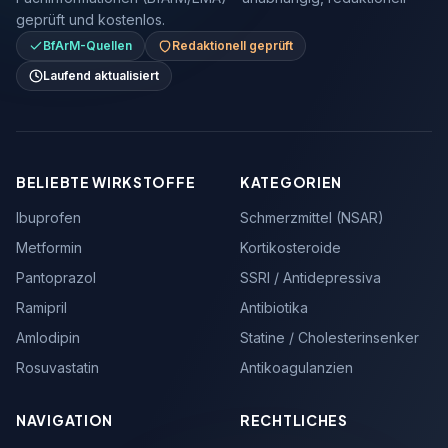
geprüft und kostenlos.
BfArM-Quellen
Redaktionell geprüft
Laufend aktualisiert
BELIEBTE WIRKSTOFFE
KATEGORIEN
Ibuprofen
Schmerzmittel (NSAR)
Metformin
Kortikosteroide
Pantoprazol
SSRI / Antidepressiva
Ramipril
Antibiotika
Amlodipin
Statine / Cholesterinsenker
Rosuvastatin
Antikoagulanzien
NAVIGATION
RECHTLICHES