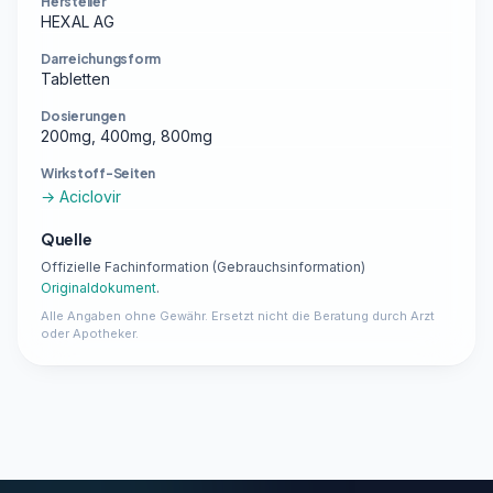
Hersteller
HEXAL AG
Darreichungsform
Tabletten
Dosierungen
200mg, 400mg, 800mg
Wirkstoff-Seiten
→ Aciclovir
Quelle
Offizielle Fachinformation (Gebrauchsinformation)
Originaldokument
.
Alle Angaben ohne Gewähr. Ersetzt nicht die Beratung durch Arzt
oder Apotheker.