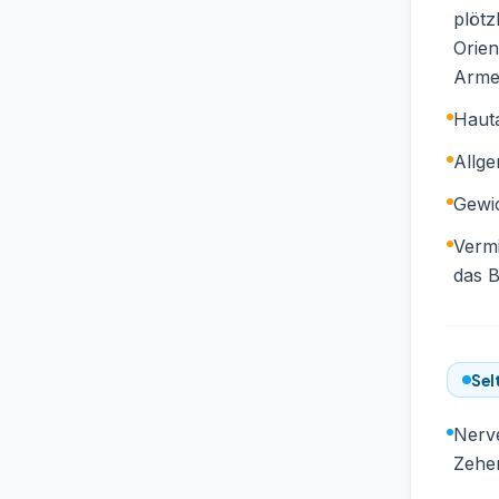
plötz
Orien
Arme
Haut
Allg
Gewi
Vermi
das B
Sel
Nerve
Zehe