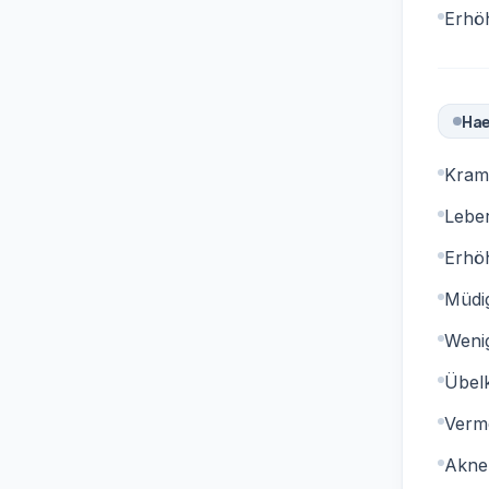
Erhöh
Hae
Kram
Lebe
Erhö
Müdig
Wenig
Übel
Verm
Akne