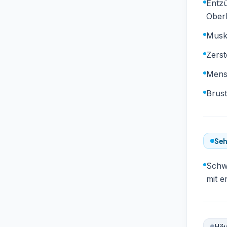
Entz
Ober
Musk
Zers
Mens
Brus
Seh
Schw
mit 
Häu