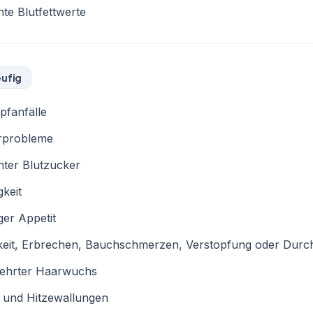
te Blutfettwerte
ufig
pfanfälle
rprobleme
hter Blutzucker
keit
er Appetit
keit, Erbrechen, Bauchschmerzen, Verstopfung oder Durch
ehrter Haarwuchs
 und Hitzewallungen