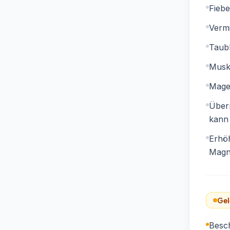
Fiebe
Vermi
Taubh
Musk
Mage
Über
kann
Erhöh
Magn
Gel
Besc