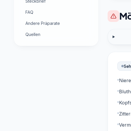
Steckbrief
FAQ
Mö
Andere Präparate
Quellen
Seh
Nier
Blut
Kopf
Zitte
Verm