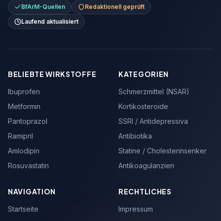
BfArM-Quellen
Redaktionell geprüft
Laufend aktualisiert
BELIEBTE WIRKSTOFFE
KATEGORIEN
Ibuprofen
Schmerzmittel (NSAR)
Metformin
Kortikosteroide
Pantoprazol
SSRI / Antidepressiva
Ramipril
Antibiotika
Amlodipin
Statine / Cholesterinsenker
Rosuvastatin
Antikoagulanzien
NAVIGATION
RECHTLICHES
Startseite
Impressum