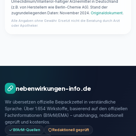
Umeclidinium/Vilanterol-haltiger Arzneimittel in Deutschland
(z.B. von Herstellern wie Berlin-Chemie AG). Stand der
zugrundeliegenden Daten: November 2024.
Originaldokument
.
Alle Angaben ohne Gewähr. Ersetzt nicht die Beratung durch Arzt
oder Apotheker.
nebenwirkungen-info.de
Wir übersetzen offizielle Beipackzettel in verständliche
Sprache. Über 1.654 Wirkstoffe, basierend auf den offiziellen
Fachinformationen (BfArM/EMA) – unabhängig, redaktionell
geprüft und kostenlos.
BfArM-Quellen
Redaktionell geprüft