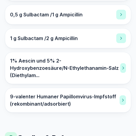
0,5 g Sulbactam /1 g Ampicillin
1 g Sulbactam /2 g Ampicillin
1% Aescin und 5% 2-
Hydroxybenzoesäure/N-Ethylethanamin-Salz
(Diethylam...
9-valenter Humaner Papillomvirus-Impfstoff
(rekombinant/adsorbiert)