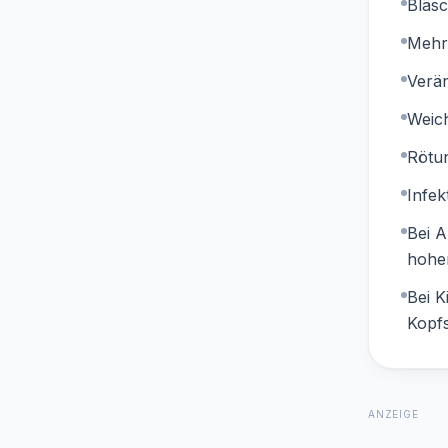
Bläsc
Mehr
Verä
Weich
Rötu
Infek
Bei 
hoher
Bei 
Kopf
ANZEIGE