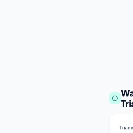
Wa
Tr
Triam