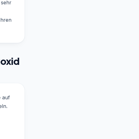
 sehr
Ihren
koxid
e auf
eln.