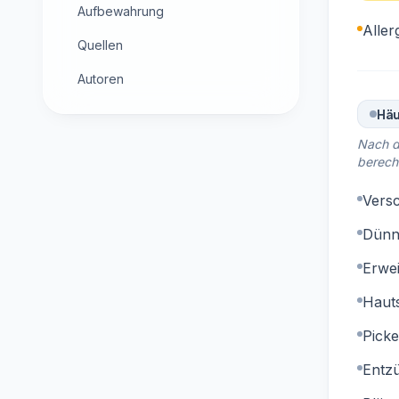
Aufbewahrung
Aller
Quellen
Autoren
Häu
Nach d
berech
Vers
Dünn
Erwei
Haut
Picke
Entz