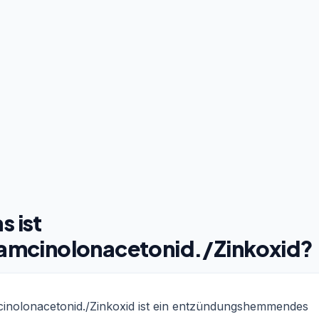
s ist
iamcinolonacetonid./Zinkoxid?
cinolonacetonid./Zinkoxid ist ein entzündungshemmendes