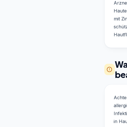
Arznei
Haute
mit Zi
schüt
Hautf
Was
be
Achte
allerg
Infek
in Hau