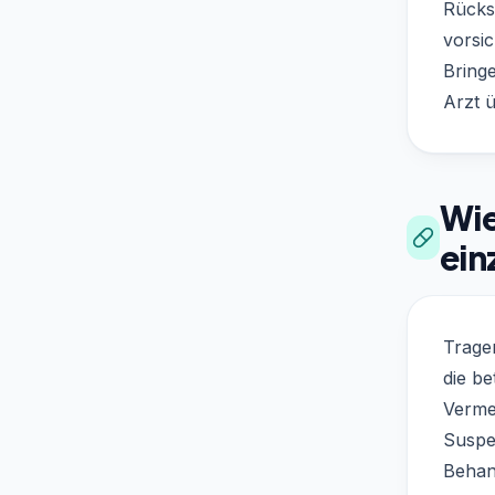
Rücks
vorsic
Bringe
Arzt 
Wie
ei
Tragen
die be
Verme
Suspe
Behand