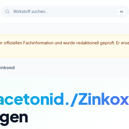
⌘K
er offiziellen Fachinformation und wurde redaktionell geprüft. Er ers
inkoxid
acetonid./Zinkox
gen