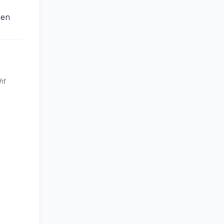
gen
ht