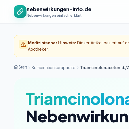
Zum Inhalt springen
nebenwirkungen-info.de
Nebenwirkungen einfach erklärt
Medizinischer Hinweis:
Dieser Artikel basiert auf d
Apotheker.
Start
Kombinationspräparate
Triamcinolonacetonid./Z
Triamcinolon
Nebenwirkun