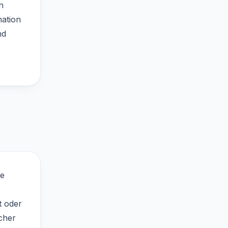
n
ation
nd
ie
t oder
icher