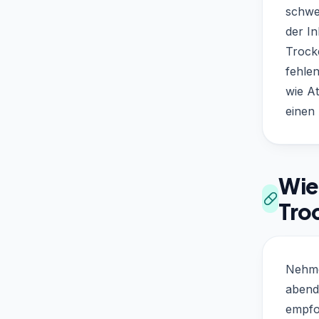
schwe
der In
Trocke
fehle
wie A
einen 
Wie
Tro
Nehmen
abends
empfoh