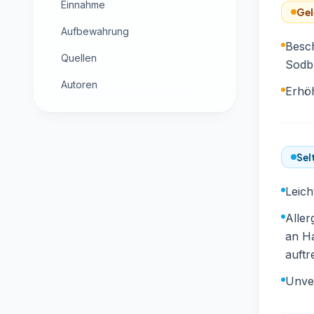
Einnahme
Gel
Aufbewahrung
Besc
Quellen
Sodbr
Autoren
Erhö
Sel
Leich
Aller
an Ha
auft
Unver