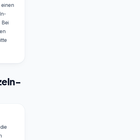
 einen
ln-
 Bei
den
tte
zeln-
die
n