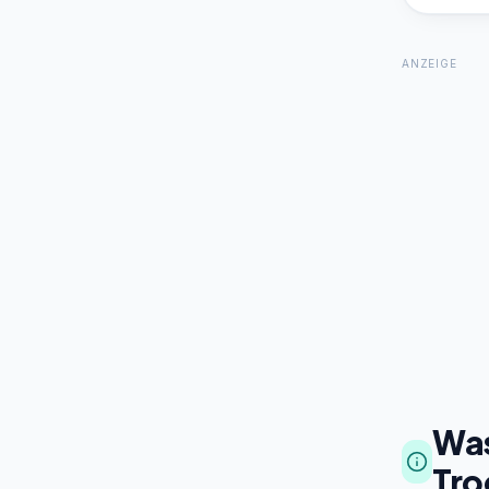
ANZEIGE
Was
Tro