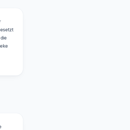
r
gesetzt
die
heke
e