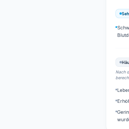
Seh
Schwe
Blutd
Häu
Nach d
berech
Lebe
Erhö
Gerin
wurde