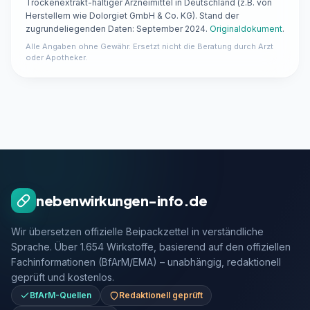
Trockenextrakt-haltiger Arzneimittel in Deutschland (z.B. von
Herstellern wie Dolorgiet GmbH & Co. KG). Stand der
zugrundeliegenden Daten: September 2024.
Originaldokument
.
Alle Angaben ohne Gewähr. Ersetzt nicht die Beratung durch Arzt
oder Apotheker.
nebenwirkungen-info.de
Wir übersetzen offizielle Beipackzettel in verständliche
Sprache. Über 1.654 Wirkstoffe, basierend auf den offiziellen
Fachinformationen (BfArM/EMA) – unabhängig, redaktionell
geprüft und kostenlos.
BfArM-Quellen
Redaktionell geprüft