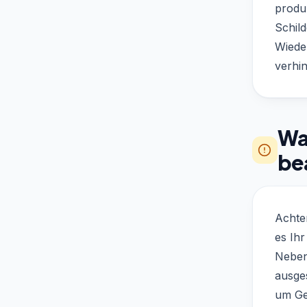
produz
Schil
Wiede
verhi
Was
be
Achte
es Ihr
Neben
ausge
um Ge