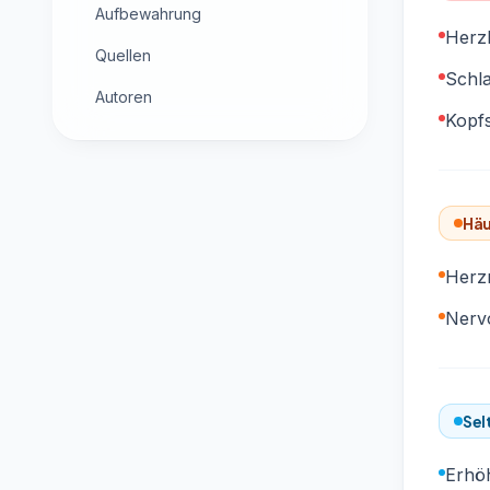
Aufbewahrung
Herz
Quellen
Schl
Autoren
Kopf
Häu
Herz
Nervo
Sel
Erhöh