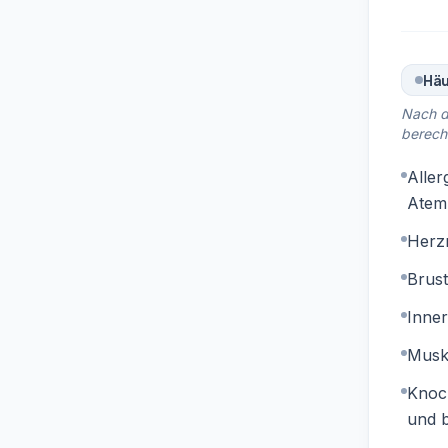
Häu
Nach d
berech
Aller
Atem
Herz
Brus
Inne
Musk
Knoc
und b