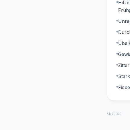
Hitze
Früh
Unre
Durch
Übelk
Gewic
Zitte
Star
Fiebe
ANZEIGE