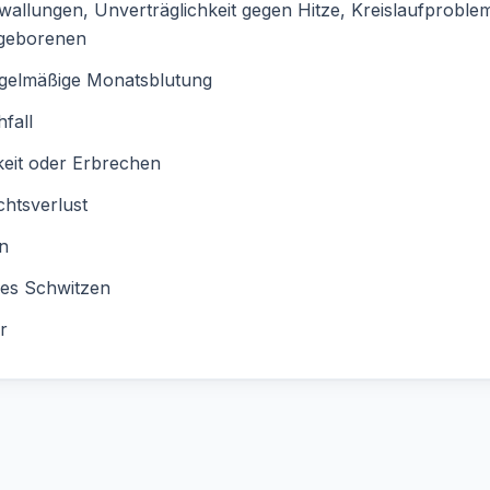
wallungen, Unverträglichkeit gegen Hitze, Kreislaufproble
geborenen
gelmäßige Monatsblutung
fall
eit oder Erbrechen
htsverlust
rn
kes Schwitzen
r