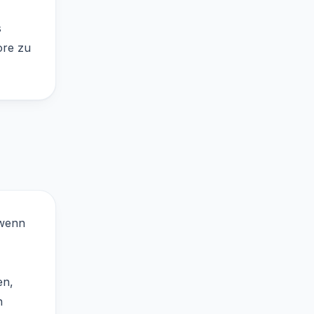
s
ore zu
 wenn
en,
n