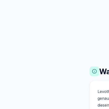
Wa
Levot
genau
diese