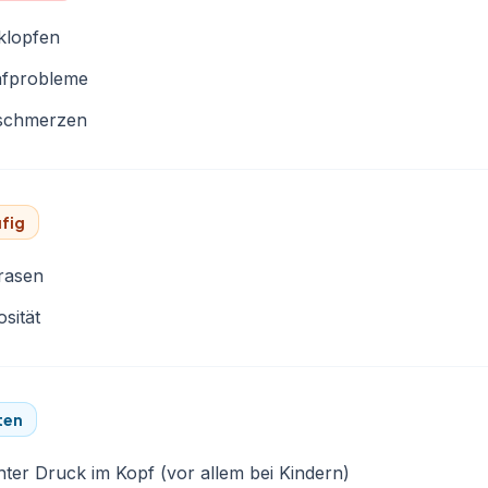
klopfen
afprobleme
schmerzen
fig
rasen
sität
ten
ter Druck im Kopf (vor allem bei Kindern)