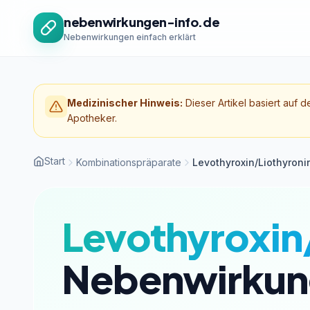
Zum Inhalt springen
nebenwirkungen-info.de
Nebenwirkungen einfach erklärt
Medizinischer Hinweis:
Dieser Artikel basiert auf d
Apotheker.
Start
Kombinationspräparate
Levothyroxin/Liothyroni
Levothyroxin
Nebenwirkun