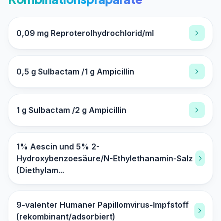
0,09 mg Reproterolhydrochlorid/ml
0,5 g Sulbactam /1 g Ampicillin
1 g Sulbactam /2 g Ampicillin
1% Aescin und 5% 2-
Hydroxybenzoesäure/N-Ethylethanamin-Salz
(Diethylam...
9-valenter Humaner Papillomvirus-Impfstoff
(rekombinant/adsorbiert)