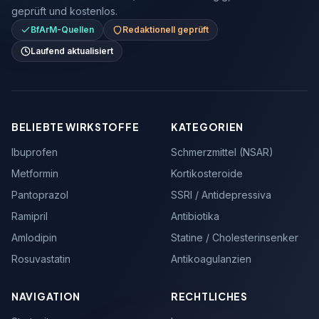
geprüft und kostenlos.
BfArM-Quellen
Redaktionell geprüft
Laufend aktualisiert
BELIEBTE WIRKSTOFFE
KATEGORIEN
Ibuprofen
Schmerzmittel (NSAR)
Metformin
Kortikosteroide
Pantoprazol
SSRI / Antidepressiva
Ramipril
Antibiotika
Amlodipin
Statine / Cholesterinsenker
Rosuvastatin
Antikoagulanzien
NAVIGATION
RECHTLICHES