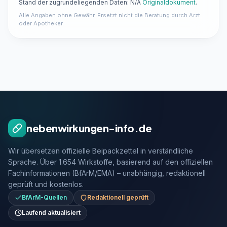
Stand der zugrundeliegenden Daten: N/A
Originaldokument
.
Alle Angaben ohne Gewähr. Ersetzt nicht die Beratung durch Arzt
oder Apotheker.
nebenwirkungen-info.de
Wir übersetzen offizielle Beipackzettel in verständliche
Sprache. Über 1.654 Wirkstoffe, basierend auf den offiziellen
Fachinformationen (BfArM/EMA) – unabhängig, redaktionell
geprüft und kostenlos.
BfArM-Quellen
Redaktionell geprüft
Laufend aktualisiert