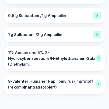
0,5 g Sulbactam /1 g Ampicillin
1 g Sulbactam /2 g Ampicillin
1% Aescin und 5% 2-
Hydroxybenzoesäure/N-Ethylethanamin-Salz
(Diethylam...
9-valenter Humaner Papillomvirus-Impfstoff
(rekombinant/adsorbiert)