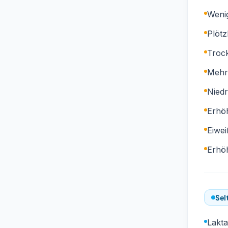
Wenig
Plötz
Troc
Mehr
Niedr
Erhöh
Eiwei
Erhöh
Sel
Lakta