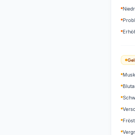
Niedr
Prob
Erhöh
Gel
Musk
Blut
Schw
Vers
Fröst
Verg