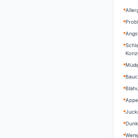
Aller
Probl
Angs
Schl
Konze
Müdig
Bauc
Bläh
Appet
Juck
Dunk
Weni