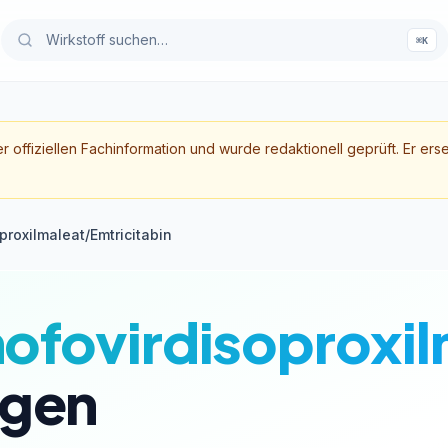
⌘K
er offiziellen Fachinformation und wurde redaktionell geprüft. Er ers
proxilmaleat/Emtricitabin
ofovirdisoproxil
gen