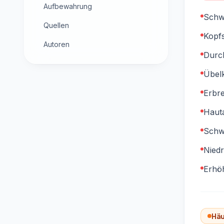
Aufbewahrung
Schw
Quellen
Kopf
Autoren
Durch
Übelk
Erbr
Haut
Schw
Niedr
Erhö
Häu