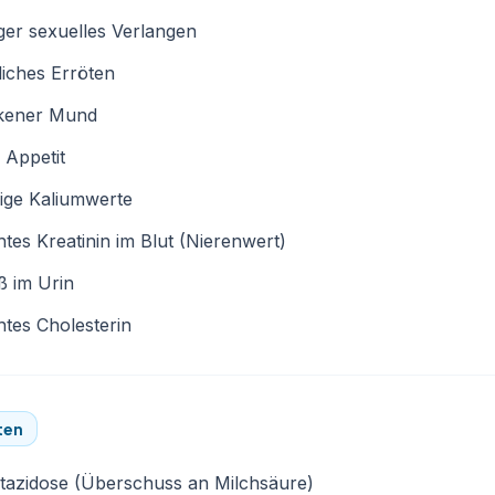
er sexuelles Verlangen
liches Erröten
kener Mund
 Appetit
ige Kaliumwerte
tes Kreatinin im Blut (Nierenwert)
ß im Urin
tes Cholesterin
ten
tazidose (Überschuss an Milchsäure)