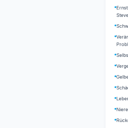
Ernst
Stev
Schw
Verän
Prob
Selb
Verge
Gelb
Schä
Lebe
Nier
Rück