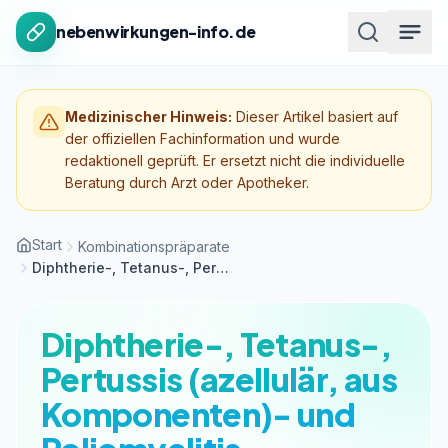
Zum Inhalt springen
nebenwirkungen-info.de
Medizinischer Hinweis:
Dieser Artikel basiert auf
der offiziellen Fachinformation und wurde
redaktionell geprüft. Er ersetzt nicht die individuelle
Beratung durch Arzt oder Apotheker.
Start
Kombinationspräparate
Diphtherie-, Tetanus-, Pertussis (azellulär, aus Komponenten)- und Pol...
Diphtherie-, Tetanus-,
Pertussis (azellulär, aus
Komponenten)- und