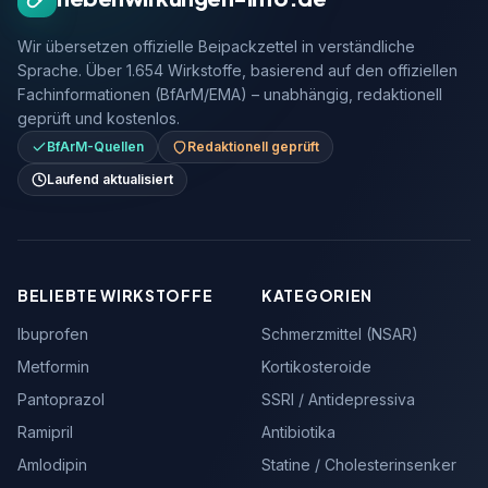
Wir übersetzen offizielle Beipackzettel in verständliche
Sprache. Über 1.654 Wirkstoffe, basierend auf den offiziellen
Fachinformationen (BfArM/EMA) – unabhängig, redaktionell
geprüft und kostenlos.
BfArM-Quellen
Redaktionell geprüft
Laufend aktualisiert
BELIEBTE WIRKSTOFFE
KATEGORIEN
Ibuprofen
Schmerzmittel (NSAR)
Metformin
Kortikosteroide
Pantoprazol
SSRI / Antidepressiva
Ramipril
Antibiotika
Amlodipin
Statine / Cholesterinsenker