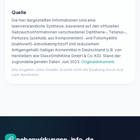
Quelle
Die hier dargestellten Informationen sind eine
laienverständliche Synthese, basierend auf den offiziellen
Gebrauchsinformationen verschiedener Diphtherie-, Tetanus-,
Pertussis (azellulär, aus Komponenten)- und Poliomyelitis
(inaktiviert)-Adsorbatimpfstoff (mit reduziertem
Antigengehalt)-haltiger Arzneimittel in Deutschland (z.B. von
Herstellern wie GlaxoSmithKline GmbH & Co. KG). Stand der
zugrundeliegenden Daten: Juni 2023.
Originaldokument
.
Alle Angaben ohne Gewähr. Ersetzt nicht die Beratung durch Arzt
oder Apotheker.
nebenwirkungen-info.de