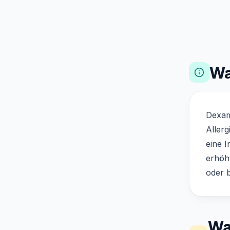
Wa
Dexam
Allerg
eine I
erhöh
oder b
Was