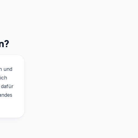
n?
n und
ich
 dafür
randes