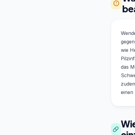
be
Wende
gegen
wie H
Pilzi
das M
Schwe
zudem
einen
Wi
ei