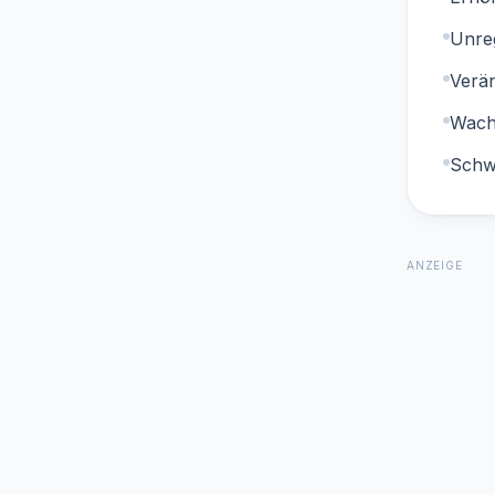
Unre
Verä
Wach
Schw
ANZEIGE