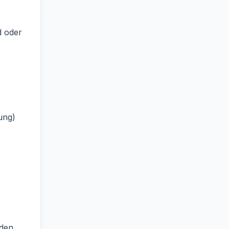
d oder
ung)
äden