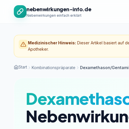
Zum Inhalt springen
nebenwirkungen-info.de
Nebenwirkungen einfach erklärt
Medizinischer Hinweis:
Dieser Artikel basiert auf d
Apotheker.
Start
Kombinationspräparate
Dexamethason/Gentamic
Dexamethaso
Nebenwirkun