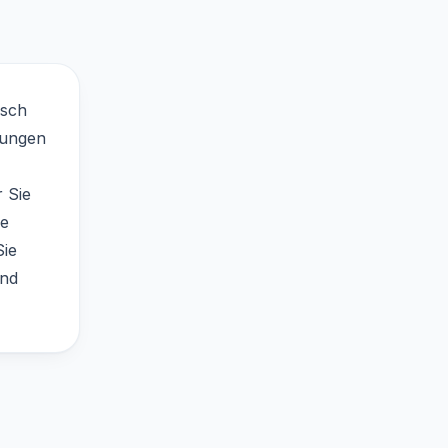
isch
kungen
 Sie
ie
ie
und