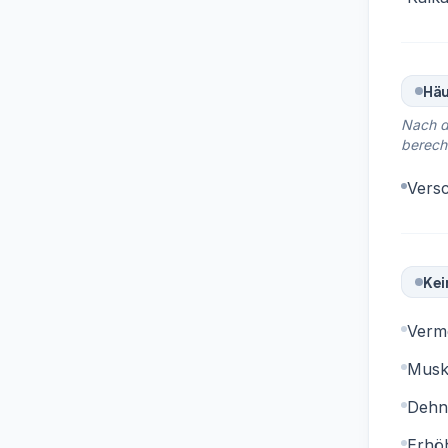
Häu
Nach d
berech
Vers
Kei
Verme
Musk
Dehnu
Erhöh