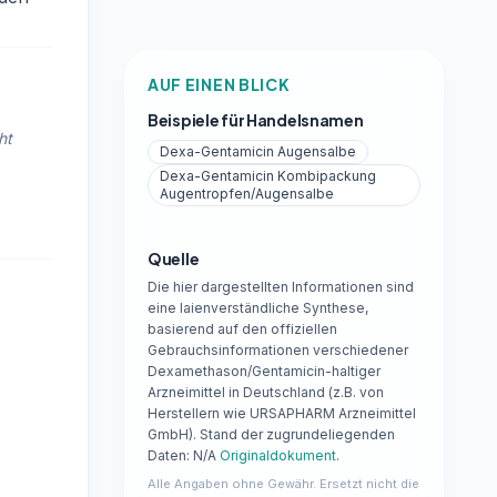
AUF EINEN BLICK
Beispiele für Handelsnamen
ht
Dexa-Gentamicin Augensalbe
Dexa-Gentamicin Kombipackung
Augentropfen/Augensalbe
Quelle
Die hier dargestellten Informationen sind
eine laienverständliche Synthese,
basierend auf den offiziellen
Gebrauchsinformationen verschiedener
Dexamethason/Gentamicin-haltiger
Arzneimittel in Deutschland (z.B. von
Herstellern wie URSAPHARM Arzneimittel
GmbH). Stand der zugrundeliegenden
Daten: N/A
Originaldokument
.
Alle Angaben ohne Gewähr. Ersetzt nicht die