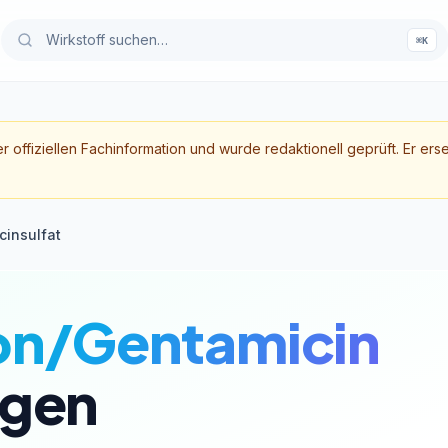
⌘K
er offiziellen Fachinformation und wurde redaktionell geprüft. Er ers
insulfat
n/Gentamicin
gen