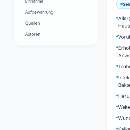
Einnahme
Seh
Aufbewahrung
Aller
Quellen
Haut
Autoren
Vorü
Erhö
Anwe
Trübu
Infek
Bakte
Heru
Weite
Wund
Kalk