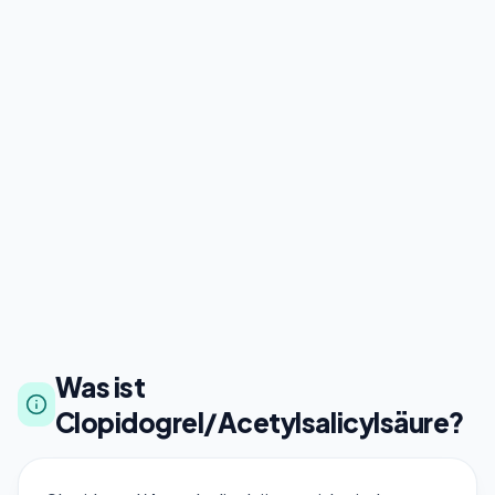
Was ist
Clopidogrel/Acetylsalicylsäure?