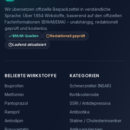
Wir übersetzen offizielle Beipackzettel in verständliche
Sprache. Über 1.654 Wirkstoffe, basierend auf den offiziellen
Fachinformationen (BfArM/EMA) – unabhängig, redaktionell
geprüft und kostenlos.
BfArM-Quellen
Redaktionell geprüft
Laufend aktualisiert
BELIEBTE WIRKSTOFFE
KATEGORIEN
Ibuprofen
Schmerzmittel (NSAR)
Metformin
Kortikosteroide
Pantoprazol
SSRI / Antidepressiva
Ramipril
Antibiotika
Amlodipin
Statine / Cholesterinsenker
Rosuvastatin
Antikoagulanzien