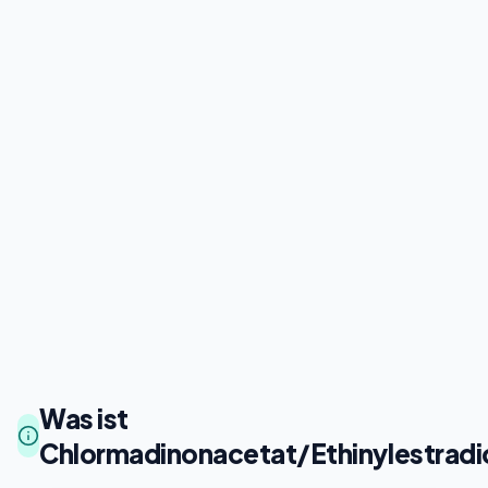
Was ist
Chlormadinonacetat/Ethinylestradi