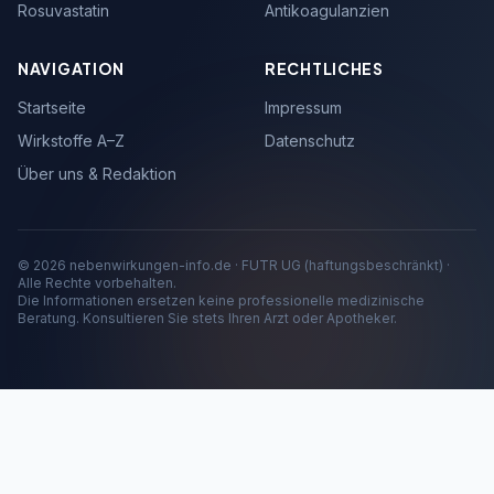
Rosuvastatin
Antikoagulanzien
NAVIGATION
RECHTLICHES
Startseite
Impressum
Wirkstoffe A–Z
Datenschutz
Über uns & Redaktion
© 2026 nebenwirkungen-info.de · FUTR UG (haftungsbeschränkt) ·
Alle Rechte vorbehalten.
Die Informationen ersetzen keine professionelle medizinische
Beratung. Konsultieren Sie stets Ihren Arzt oder Apotheker.