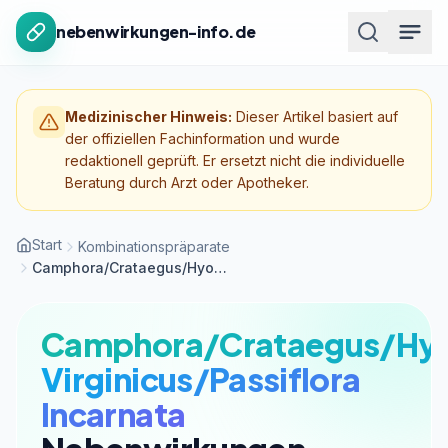
Zum Inhalt springen
nebenwirkungen-info.de
Medizinischer Hinweis:
Dieser Artikel basiert auf
der offiziellen Fachinformation und wurde
redaktionell geprüft. Er ersetzt nicht die individuelle
Beratung durch Arzt oder Apotheker.
Start
Kombinationspräparate
Camphora/Crataegus/Hyoscyamus/Lycopus Virginicus/Passiflora Incarnata
Camphora/Crataegus/Hy
Virginicus/Passiflora
Incarnata