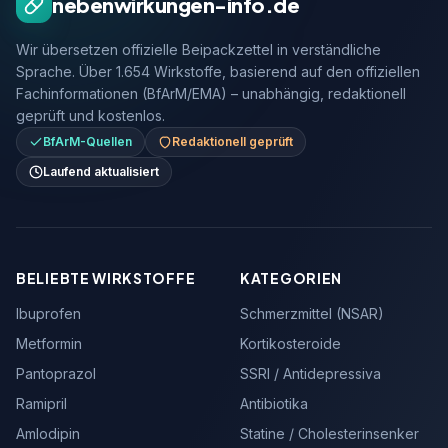
nebenwirkungen-info.de
Wir übersetzen offizielle Beipackzettel in verständliche
Sprache. Über 1.654 Wirkstoffe, basierend auf den offiziellen
Fachinformationen (BfArM/EMA) – unabhängig, redaktionell
geprüft und kostenlos.
BfArM-Quellen
Redaktionell geprüft
Laufend aktualisiert
BELIEBTE WIRKSTOFFE
KATEGORIEN
Ibuprofen
Schmerzmittel (NSAR)
Metformin
Kortikosteroide
Pantoprazol
SSRI / Antidepressiva
Ramipril
Antibiotika
Amlodipin
Statine / Cholesterinsenker