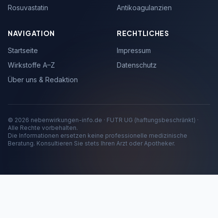
Rosuvastatin
Antikoagulanzien
NAVIGATION
RECHTLICHES
Startseite
Impressum
Wirkstoffe A–Z
Datenschutz
Über uns & Redaktion
© 2026 nebenwirkungen-info.de · FUTR UG (haftungsbeschränkt) ·
Alle Rechte vorbehalten.
Die Informationen ersetzen keine professionelle medizinische
Beratung. Konsultieren Sie stets Ihren Arzt oder Apotheker.