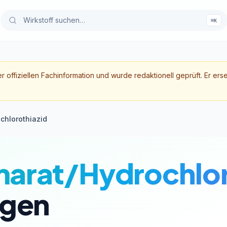
⌘K
er offiziellen Fachinformation und wurde redaktionell geprüft. Er ers
chlorothiazid
marat/Hydrochlor
gen