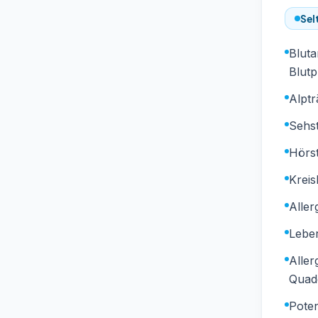
Sel
Blut
Blutp
Alpt
Sehst
Hörs
Kreis
Alle
Lebe
Aller
Quad
Pote