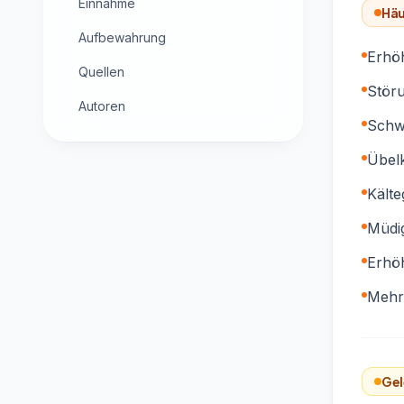
Einnahme
Häu
Aufbewahrung
Erhöh
Quellen
Stör
Autoren
Schw
Übelk
Kälte
Müdig
Erhöh
Mehr
Gel