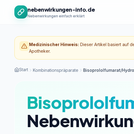
Zum Inhalt springen
nebenwirkungen-info.de
Nebenwirkungen einfach erklärt
Medizinischer Hinweis:
Dieser Artikel basiert auf d
Apotheker.
Start
Kombinationspräparate
Bisoprololfumarat/Hydro
Bisoprololfu
Nebenwirkun