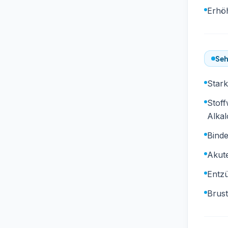
Erhö
Seh
Star
Stoff
Alkal
Bind
Akute
Entzü
Brus