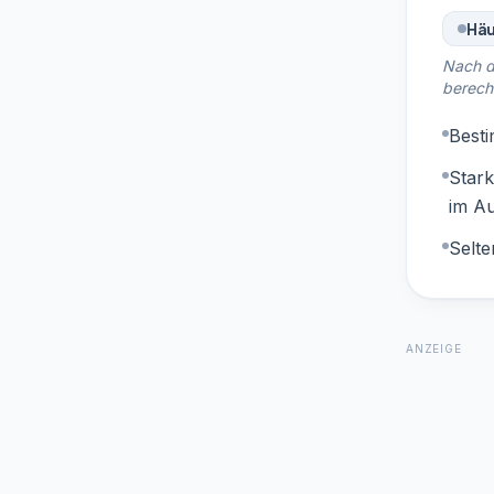
Häu
Nach d
berech
Best
Star
im A
Selt
ANZEIGE