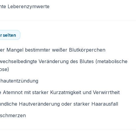
hte Leberenzymwerte
r selten
ker Mangel bestimmter weißer Blutkörperchen
wechselbedingte Veränderung des Blutes (metabolische
ose)
ehautentzündung
 Atemnot mit starker Kurzatmigkeit und Verwirrtheit
ndliche Hautveränderung oder starker Haarausfall
tschmerzen