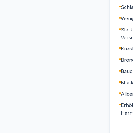
Schl
Wenig
Star
Vers
Kreis
Bron
Bauc
Musk
Allg
Erhöh
Harns