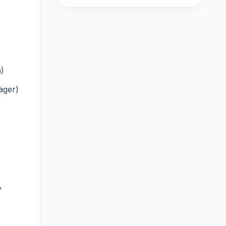
)
äger)
,