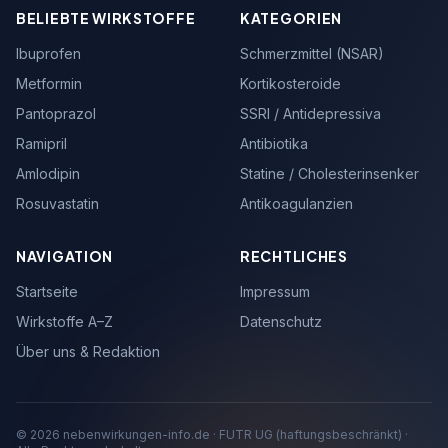
BELIEBTE WIRKSTOFFE
KATEGORIEN
Ibuprofen
Schmerzmittel (NSAR)
Metformin
Kortikosteroide
Pantoprazol
SSRI / Antidepressiva
Ramipril
Antibiotika
Amlodipin
Statine / Cholesterinsenker
Rosuvastatin
Antikoagulanzien
NAVIGATION
RECHTLICHES
Startseite
Impressum
Wirkstoffe A–Z
Datenschutz
Über uns & Redaktion
© 2026 nebenwirkungen-info.de · FUTR UG (haftungsbeschränkt) ·