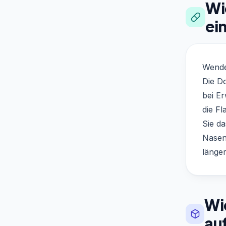
Wi
ei
Wende
Die Do
bei E
die F
Sie da
Nasen
länge
Wi
au