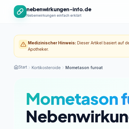
Zum Inhalt springen
nebenwirkungen-info.de
Nebenwirkungen einfach erklärt
Medizinischer Hinweis:
Dieser Artikel basiert auf d
Apotheker.
Start
Kortikosteroide
Mometason furoat
Mometason f
Nebenwirkun