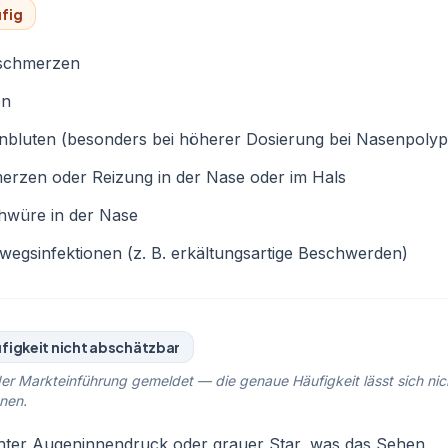
fig
schmerzen
en
nbluten (besonders bei höherer Dosierung bei Nasenpoly
erzen oder Reizung in der Nase oder im Hals
hwüre in der Nase
egsinfektionen (z. B. erkältungsartige Beschwerden)
figkeit nicht abschätzbar
er Markteinführung gemeldet — die genaue Häufigkeit lässt sich nic
nen.
hter Augeninnendruck oder grauer Star, was das Sehen