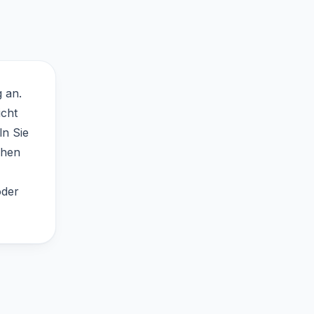
 an.
icht
ln Sie
ühen
oder