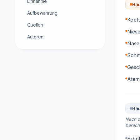
Einnahme
Häu
Aufbewahrung
Kopf
Quellen
Nies
Autoren
Nase
Schm
Gesc
Atemw
Häu
Nach d
berech
Erhö