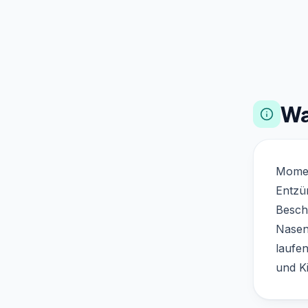
Wa
Mometa
Entzü
Besch
Nasen
laufen
und K