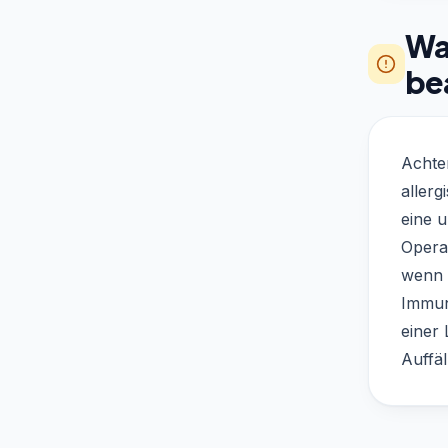
Was
be
Achte
allerg
eine 
Operat
wenn 
Immun
einer
Auffäl