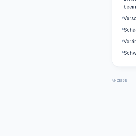
beein
Vers
Schä
Verä
Schw
ANZEIGE