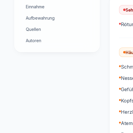
Einnahme
Seh
Aufbewahrung
Rötun
Quellen
Autoren
Häu
Schme
Nesse
Gefüh
Kopf
Herz
Atem