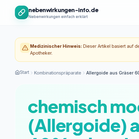
Zum Inhalt springen
nebenwirkungen-info.de
Nebenwirkungen einfach erklärt
Medizinischer Hinweis:
Dieser Artikel basiert auf d
Apotheker.
Start
Kombinationspräparate
Allergoide aus Gräser 6
chemisch modi
(Allergoide)