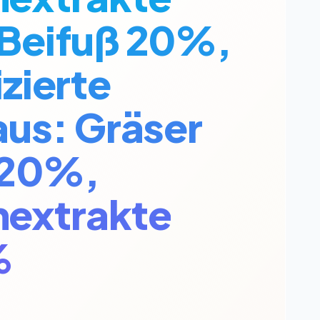
 Beifuß 20%,
zierte
aus: Gräser
 20%,
nextrakte
%