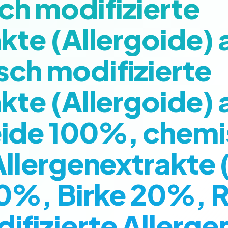
h modifizierte
kte (Allergoide) 
ch modifizierte
kte (Allergoide) 
ide 100%, chemi
Allergenextrakte 
60%, Birke 20%,
fizierte Allerge