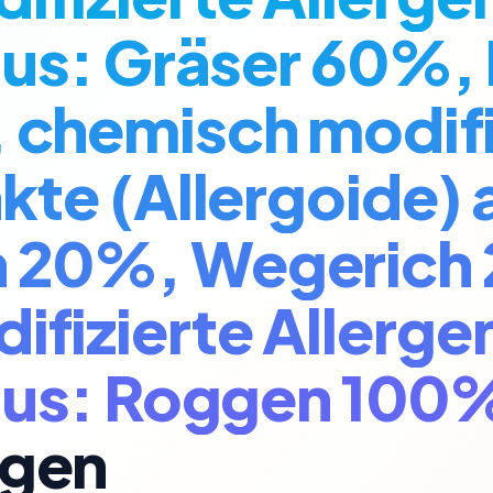
aus: Gräser 60%,
chemisch modifi
kte (Allergoide) 
 20%, Wegerich
fizierte Allerge
 aus: Roggen 100
gen