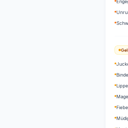
Enge
Unru
Schw
Gel
Juck
Bind
Lipp
Mage
Fiebe
Müdig