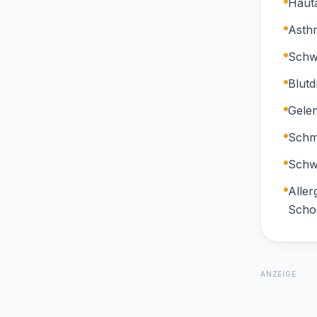
Hauta
Asthm
Schw
Blutd
Gele
Schm
Schw
Aller
Scho
ANZEIGE