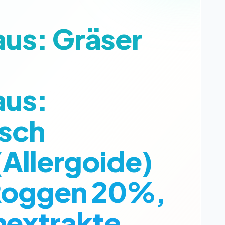
aus: Gräser
aus:
sch
(Allergoide)
 Roggen 20%,
nextrakte