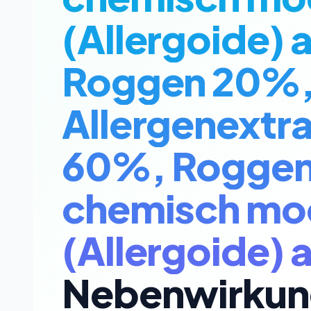
(Allergoide) 
Roggen 20%, 
Allergenextra
60%, Roggen
chemisch modi
(Allergoide)
Nebenwirkun