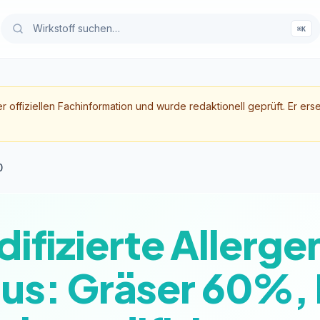
⌘K
er offiziellen Fachinformation und wurde redaktionell geprüft. Er ers
0
fizierte Allerge
 aus: Gräser 60%