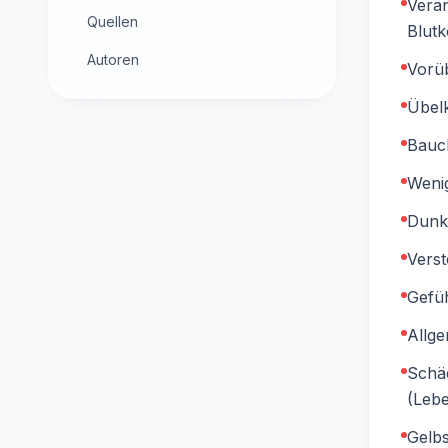
Verän
Quellen
Blutk
Autoren
Vorü
Übel
Bauc
Wenig
Dunkl
Vers
Gefü
Allge
Schäd
(Leb
Gelb