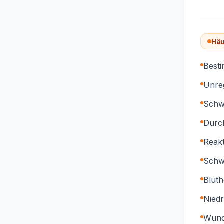
Häu
Best
Unre
Schw
Durch
Reakt
Schwe
Blut
Niedr
Wund