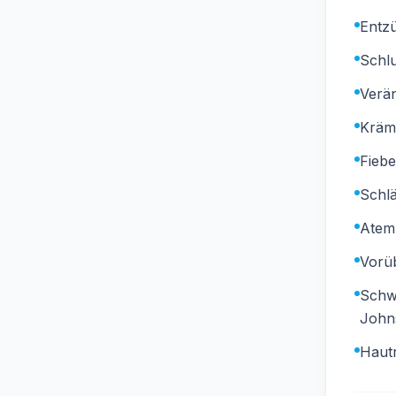
Entz
Schl
Verä
Krämp
Fiebe
Schlä
Atem
Vorü
Schwe
John
Hautr