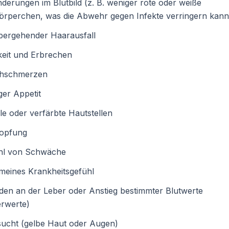
derungen im Blutbild (z. B. weniger rote oder weiße
örperchen, was die Abwehr gegen Infekte verringern kann
bergehender Haarausfall
keit und Erbrechen
hschmerzen
er Appetit
e oder verfärbte Hautstellen
topfung
hl von Schwäche
meines Krankheitsgefühl
en an der Leber oder Anstieg bestimmter Blutwerte
erwerte)
sucht (gelbe Haut oder Augen)