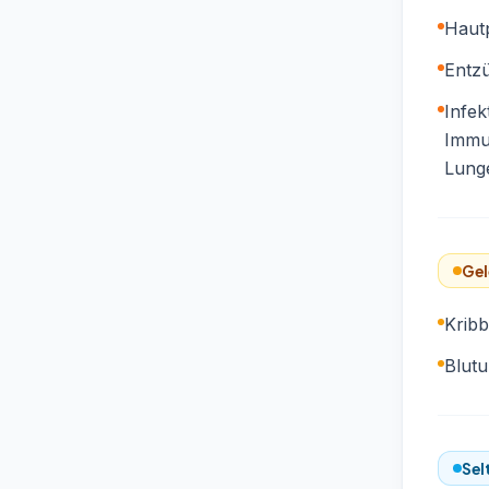
Haut
Entz
Infek
Immu
Lung
Gel
Krib
Blut
Sel