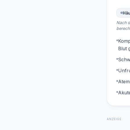
Häu
Nach d
berech
Kompl
Blut
Schw
Unfru
Atem
Akut
ANZEIGE