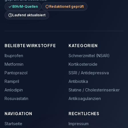
BfArM-Quellen
Redaktionell geprüft
Laufend aktualisiert
BELIEBTE WIRKSTOFFE
KATEGORIEN
Ibuprofen
Schmerzmittel (NSAR)
Metformin
Kortikosteroide
Pantoprazol
SSRI / Antidepressiva
Ramipril
Antibiotika
Amlodipin
Statine / Cholesterinsenker
Rosuvastatin
Antikoagulanzien
NAVIGATION
RECHTLICHES
Startseite
Impressum