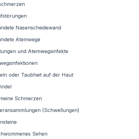
schmerzen
afstörungen
ündete Nasenscheidewand
ündete Atemwege
ltungen und Atemwegsinfekte
wegsinfektionen
eln oder Taubheit auf der Haut
indel
emeine Schmerzen
eransammlungen (Schwellungen)
nsteine
chwommenes Sehen