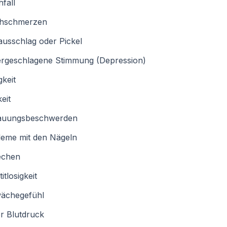
fall
hschmerzen
usschlag oder Pickel
ergeschlagene Stimmung (Depression)
keit
eit
auungsbeschwerden
leme mit den Nägeln
echen
itlosigkeit
ächegefühl
r Blutdruck