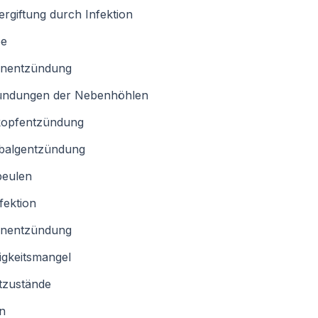
ergiftung durch Infektion
pe
enentzündung
ündungen der Nebenhöhlen
kopfentzündung
balgentzündung
beulen
nfektion
enentzündung
igkeitsmangel
tzustände
rn