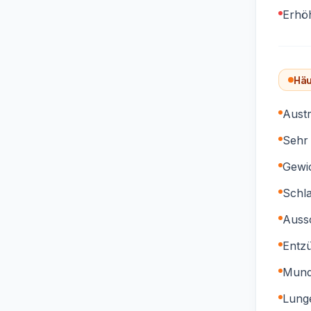
Erhö
Häu
Aust
Sehr
Gewic
Schla
Auss
Entz
Mund
Lung