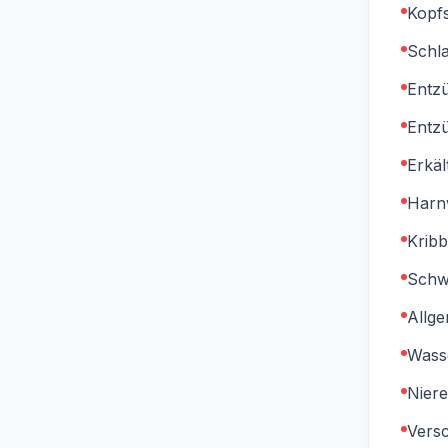
Kopf
Schl
Entz
Entz
Erkä
Harn
Kribb
Schw
Allg
Wass
Niere
Vers