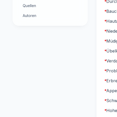
Durch
Quellen
Bauc
Autoren
Hauta
Nied
Müdig
Übelk
Verd
Prob
Erbr
Appet
Schw
Hohe