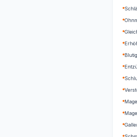
Schlä
Ohnm
Glei
Erhö
Bluti
Entz
Schl
Vers
Mage
Mage
Galle
Schm