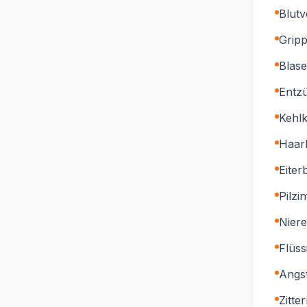
Blutv
Grip
Blas
Entz
Kehl
Haar
Eiter
Pilzi
Nier
Flüss
Angs
Zitte