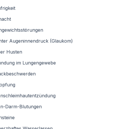
frigkeit
acht
chgewichtsstörungen
hter Augeninnendruck (Glaukom)
ger Husten
ündung im Lungengewebe
uckbeschwerden
topfung
nschleimhautentzündung
n-Darm-Blutungen
nsteine
erzhaftes Wasserlassen