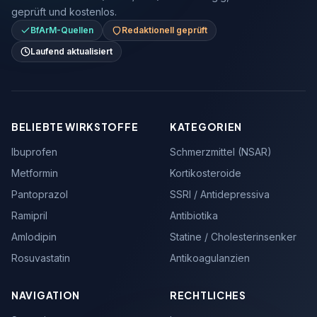
geprüft und kostenlos.
BfArM-Quellen
Redaktionell geprüft
Laufend aktualisiert
BELIEBTE WIRKSTOFFE
KATEGORIEN
Ibuprofen
Schmerzmittel (NSAR)
Metformin
Kortikosteroide
Pantoprazol
SSRI / Antidepressiva
Ramipril
Antibiotika
Amlodipin
Statine / Cholesterinsenker
Rosuvastatin
Antikoagulanzien
NAVIGATION
RECHTLICHES