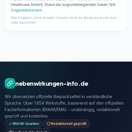
Healthcare GmbH). Stand der zugrundeliegenden Daten: N/A
Originaldokument
.
Alle Angaben ohne Gewähr. Ersetzt nicht die Beratung durch Arzt
oder Apotheker.
nebenwirkungen-info.de
Wir übersetzen offizielle Beipackzettel in verständliche
Sprache. Über 1.654 Wirkstoffe, basierend auf den offiziellen
Fachinformationen (BfArM/EMA) – unabhängig, redaktionell
geprüft und kostenlos.
BfArM-Quellen
Redaktionell geprüft