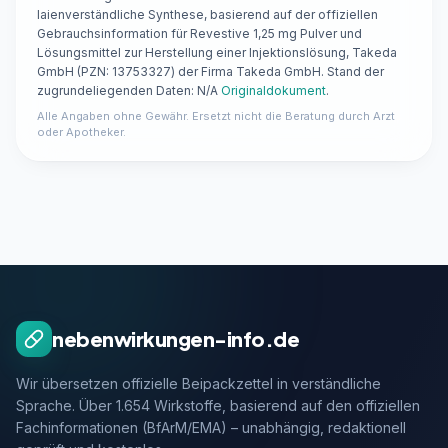
laienverständliche Synthese, basierend auf der offiziellen
Gebrauchsinformation für Revestive 1,25 mg Pulver und
Lösungsmittel zur Herstellung einer Injektionslösung, Takeda
GmbH (PZN: 13753327) der Firma Takeda GmbH. Stand der
zugrundeliegenden Daten: N/A
Originaldokument
.
Alle Angaben ohne Gewähr. Ersetzt nicht die Beratung durch Arzt
oder Apotheker.
nebenwirkungen-info.de
Wir übersetzen offizielle Beipackzettel in verständliche
Sprache. Über 1.654 Wirkstoffe, basierend auf den offiziellen
Fachinformationen (BfArM/EMA) – unabhängig, redaktionell