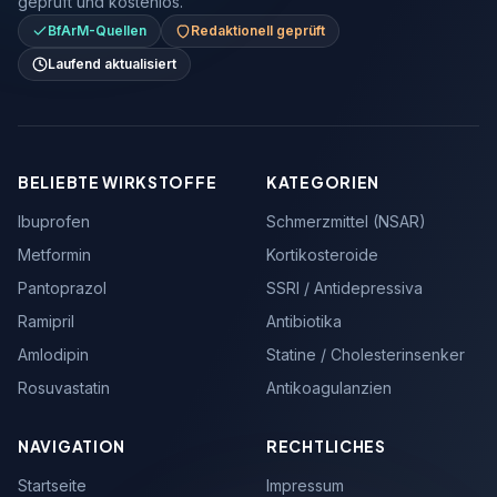
geprüft und kostenlos.
BfArM-Quellen
Redaktionell geprüft
Laufend aktualisiert
BELIEBTE WIRKSTOFFE
KATEGORIEN
Ibuprofen
Schmerzmittel (NSAR)
Metformin
Kortikosteroide
Pantoprazol
SSRI / Antidepressiva
Ramipril
Antibiotika
Amlodipin
Statine / Cholesterinsenker
Rosuvastatin
Antikoagulanzien
NAVIGATION
RECHTLICHES
Startseite
Impressum