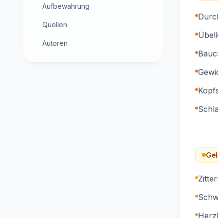
Aufbewahrung
Durch
Quellen
Übelk
Autoren
Bauc
Gewic
Kopf
Schla
Gel
Zitte
Schw
Herz