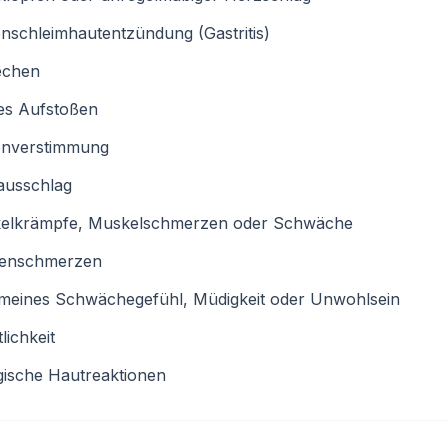
schleimhautentzündung (Gastritis)
echen
es Aufstoßen
nverstimmung
ausschlag
elkrämpfe, Muskelschmerzen oder Schwäche
enschmerzen
emeines Schwächegefühl, Müdigkeit oder Unwohlsein
lichkeit
gische Hautreaktionen