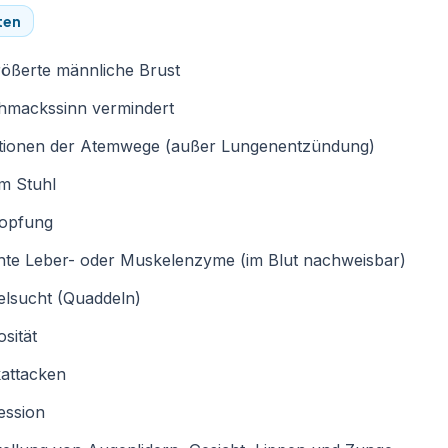
ten
ößerte männliche Brust
hmackssinn vermindert
ktionen der Atemwege (außer Lungenentzündung)
im Stuhl
topfung
hte Leber- oder Muskelenzyme (im Blut nachweisbar)
elsucht (Quaddeln)
sität
kattacken
ession