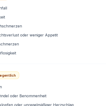
fall
eit
hschmerzen
htsverlust oder weniger Appetit
schmerzen
flosigkeit
egentlich
rn
indel oder Benommenheit
klopfen oder unregelmäßiger Herzschlag