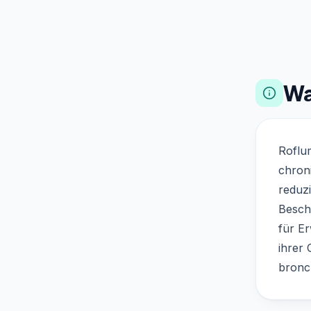
Wa
Roflum
chron
reduz
Besch
für E
ihrer 
bronc