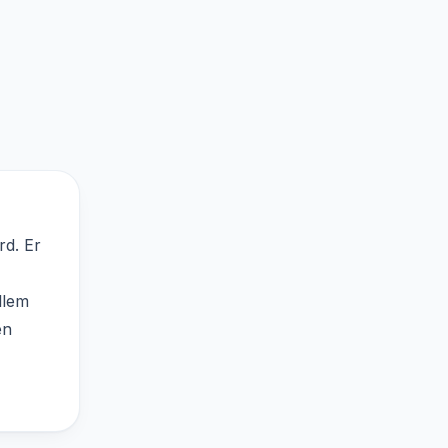
rd. Er
llem
en