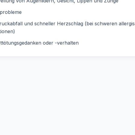
llung von Augenlidern, Gesicht, Lippen und Zunge
probleme
ruckabfall und schneller Herzschlag (bei schweren allergi
tionen)
ttötungsgedanken oder -verhalten