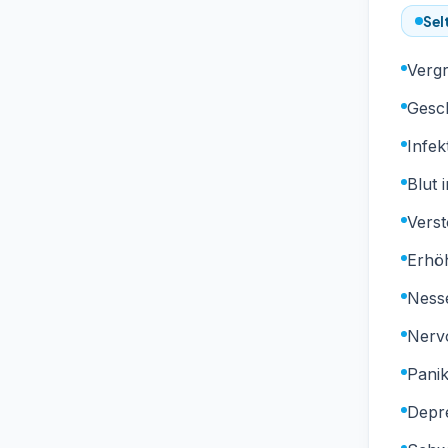
Sel
Vergr
Gesc
Infe
Blut 
Vers
Erhö
Ness
Nervo
Pani
Depr