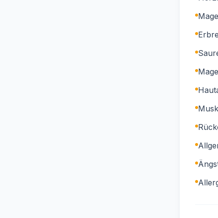
Magen
Erbr
Saur
Mage
Haut
Musk
Rück
Allg
Ängst
Aller