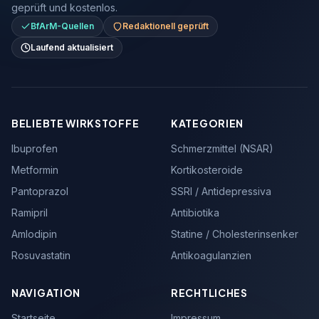
geprüft und kostenlos.
BfArM-Quellen
Redaktionell geprüft
Laufend aktualisiert
BELIEBTE WIRKSTOFFE
KATEGORIEN
Ibuprofen
Schmerzmittel (NSAR)
Metformin
Kortikosteroide
Pantoprazol
SSRI / Antidepressiva
Ramipril
Antibiotika
Amlodipin
Statine / Cholesterinsenker
Rosuvastatin
Antikoagulanzien
NAVIGATION
RECHTLICHES
Startseite
Impressum