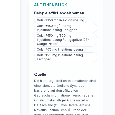
AUF EINEN BLICK
Beispiele für Handelsnamen
Xolair®150 mg Injektionslösung
Xolair®150 mg/300 mg
Injektionslösung Fertigpen
Xolair®150 mg/300 mg
Injektionslösung Fertigspritze (27-
Gauge-Nadel)
Xolair®75 mg Injektionslösung
Xolair®75 mg Injektionslösung
Fertigpen
r
Quelle
Die hier dargestellten Informationen sind
eine laienverständliche Synthese,
basierend auf den offiziellen
Gebrauchsinformationen verschiedener
Omalizumab-haltiger Arzneimittel in
Deutschland (z.B. von Herstellern wie
Novartis Pharma GmbH). Stand der
zugrundeliegenden Daten: Mai 2025.