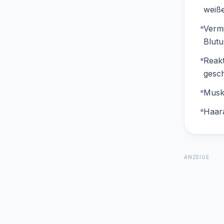
weiß
Vermi
Blut
Reakt
gesc
Musk
Haara
ANZEIGE