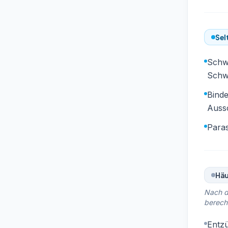
Sel
Schwe
Schw
Bind
Auss
Paras
Häu
Nach d
berech
Entzü