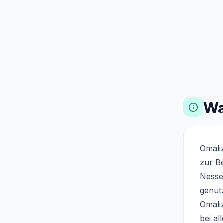
Wa
Omali
zur B
Nessel
genut
Omaliz
bei al