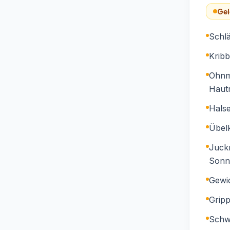
Gel
Schlä
Kribb
Ohnma
Haut
Hals
Übelk
Juckr
Sonn
Gewi
Grip
Schw