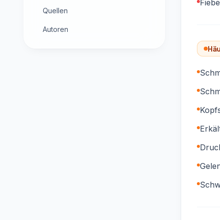
Fiebe
Quellen
Autoren
Häu
Schme
Schm
Kopf
Erkä
Druc
Gele
Schw