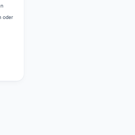
en
n oder