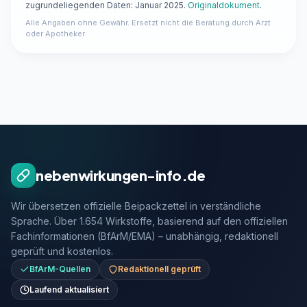
zugrundeliegenden Daten: Januar 2025.
Originaldokument
.
Alle Angaben ohne Gewähr. Ersetzt nicht die Beratung durch Arzt
oder Apotheker.
nebenwirkungen-info.de
Wir übersetzen offizielle Beipackzettel in verständliche
Sprache. Über 1.654 Wirkstoffe, basierend auf den offiziellen
Fachinformationen (BfArM/EMA) – unabhängig, redaktionell
geprüft und kostenlos.
BfArM-Quellen
Redaktionell geprüft
Laufend aktualisiert