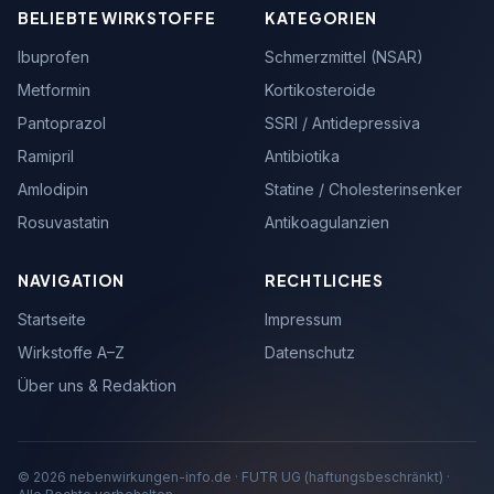
BELIEBTE WIRKSTOFFE
KATEGORIEN
Ibuprofen
Schmerzmittel (NSAR)
Metformin
Kortikosteroide
Pantoprazol
SSRI / Antidepressiva
Ramipril
Antibiotika
Amlodipin
Statine / Cholesterinsenker
Rosuvastatin
Antikoagulanzien
NAVIGATION
RECHTLICHES
Startseite
Impressum
Wirkstoffe A–Z
Datenschutz
Über uns & Redaktion
© 2026 nebenwirkungen-info.de · FUTR UG (haftungsbeschränkt) ·