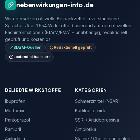
nebenwirkungen-info.de
Wir übersetzen offizielle Beipackzettel in verständliche
Sprache. Über 1.654 Wirkstoffe, basierend auf den offiziellen
Fachinformationen (BfArM/EMA) – unabhängig, redaktionell
geprüft und kostenlos.
BfArM-Quellen
Redaktionell geprüft
Laufend aktualisiert
BELIEBTE WIRKSTOFFE
KATEGORIEN
Ibuprofen
Schmerzmittel (NSAR)
Metformin
Kortikosteroide
Pantoprazol
SSRI / Antidepressiva
Ramipril
Antibiotika
Amlodipin
Statine / Cholesterinsenker