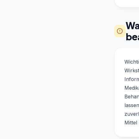
Was
be
Wichti
Wirkst
Infor
Medik
Behan
lasse
zuver
Mittel