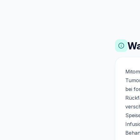
Wa
Mitom
Tumor
bei f
Rückfä
versc
Speis
Infusi
Behan