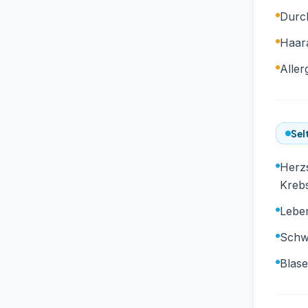
Durch
Haara
Aller
Sel
Herz
Kreb
Leber
Schw
Blas