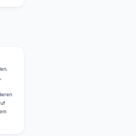
den.
,
lieren
auf
dem