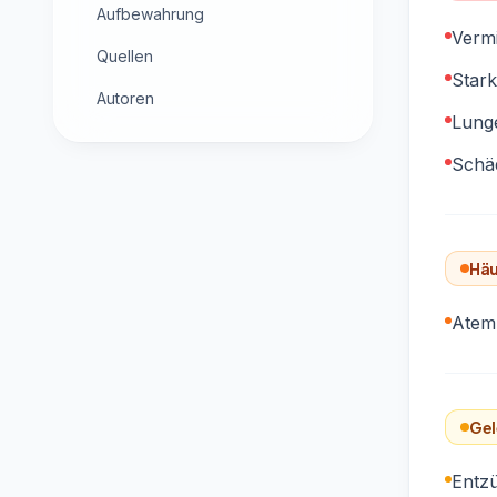
Aufbewahrung
Verm
Quellen
Stark
Autoren
Lung
Schäd
Häu
Atem
Gel
Entz