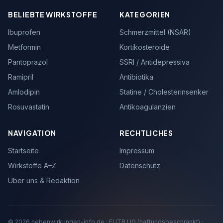
BELIEBTE WIRKSTOFFE
KATEGORIEN
Ibuprofen
Schmerzmittel (NSAR)
Metformin
Kortikosteroide
Pantoprazol
SSRI / Antidepressiva
Ramipril
Antibiotika
Amlodipin
Statine / Cholesterinsenker
Rosuvastatin
Antikoagulanzien
NAVIGATION
RECHTLICHES
Startseite
Impressum
Wirkstoffe A–Z
Datenschutz
Über uns & Redaktion
© 2026 nebenwirkungen-info.de · FUTR UG (haftungsbeschränkt) ·