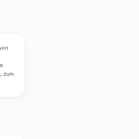
 von
ei
t, zum