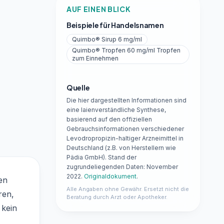
AUF EINEN BLICK
Beispiele für Handelsnamen
Quimbo® Sirup 6 mg/ml
Quimbo® Tropfen 60 mg/ml Tropfen
zum Einnehmen
Quelle
Die hier dargestellten Informationen sind
eine laienverständliche Synthese,
basierend auf den offiziellen
Gebrauchsinformationen verschiedener
Levodropropizin-haltiger Arzneimittel in
Deutschland (z.B. von Herstellern wie
Pädia GmbH). Stand der
zugrundeliegenden Daten: November
2022.
Originaldokument
.
en
Alle Angaben ohne Gewähr. Ersetzt nicht die
ren,
Beratung durch Arzt oder Apotheker.
 kein