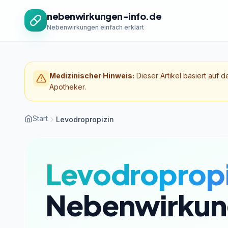
Zum Inhalt springen
nebenwirkungen-info.de
Nebenwirkungen einfach erklärt
Medizinischer Hinweis:
Dieser Artikel basiert auf d
Apotheker.
Start
Levodropropizin
Levodropropi
Nebenwirkun