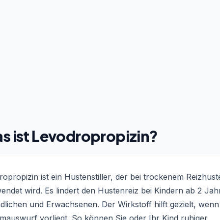
s ist Levodropropizin?
opropizin ist ein Hustenstiller, der bei trockenem Reizhust
ndet wird. Es lindert den Hustenreiz bei Kindern ab 2 Jah
lichen und Erwachsenen. Der Wirkstoff hilft gezielt, wenn
mauswurf vorliegt. So können Sie oder Ihr Kind ruhiger