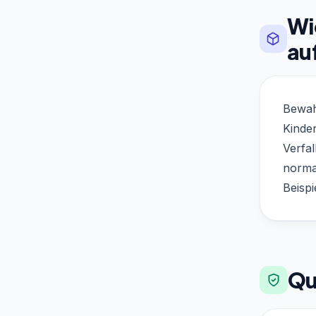
Wi
au
Bewah
Kinder
Verfal
norma
Beispi
Qu