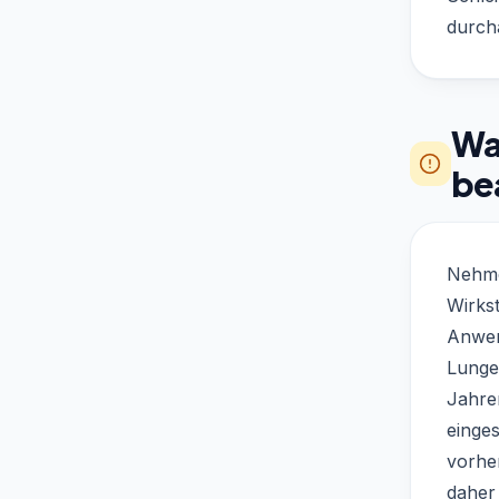
durch
Was
be
Nehme
Wirkst
Anwen
Lunge
Jahre
einge
vorhe
daher