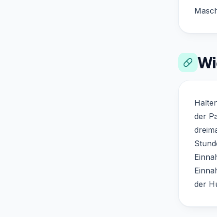
Masch
Wi
Halte
der P
dreim
Stunde
Einna
Einna
der Hu