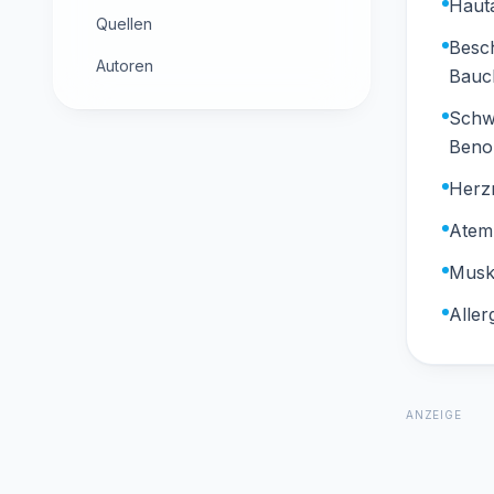
Haut
Quellen
Besch
Autoren
Bauc
Schw
Beno
Herzr
Atem
Musk
Aller
ANZEIGE