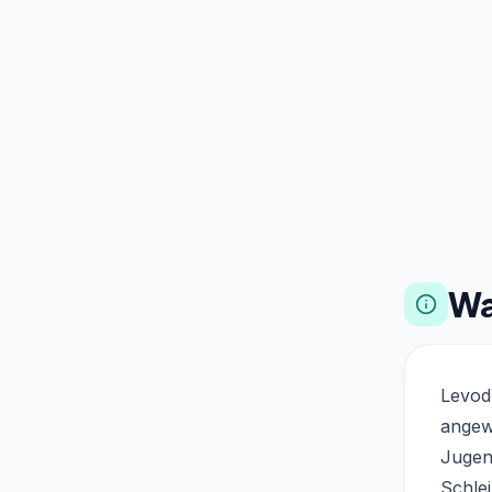
Wa
Levodr
angewe
Jugend
Schlei