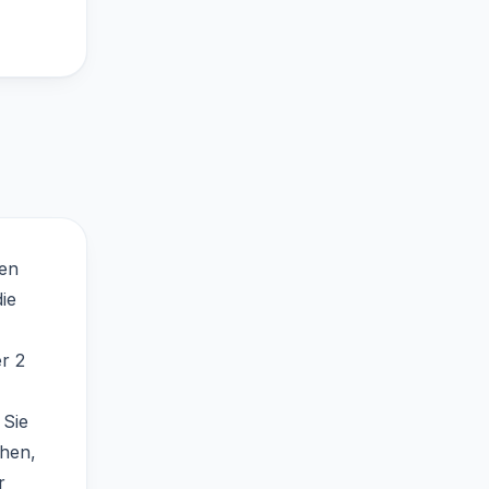
den
ie
r 2
 Sie
chen,
r