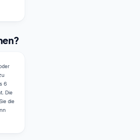
hmen?
oder
zu
s 6
t. Die
ie die
enn