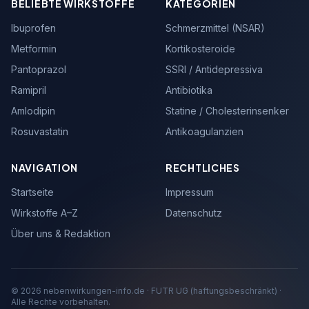
BELIEBTE WIRKSTOFFE
KATEGORIEN
Ibuprofen
Schmerzmittel (NSAR)
Metformin
Kortikosteroide
Pantoprazol
SSRI / Antidepressiva
Ramipril
Antibiotika
Amlodipin
Statine / Cholesterinsenker
Rosuvastatin
Antikoagulanzien
NAVIGATION
RECHTLICHES
Startseite
Impressum
Wirkstoffe A–Z
Datenschutz
Über uns & Redaktion
© 2026 nebenwirkungen-info.de · FUTR UG (haftungsbeschränkt) ·
Alle Rechte vorbehalten.