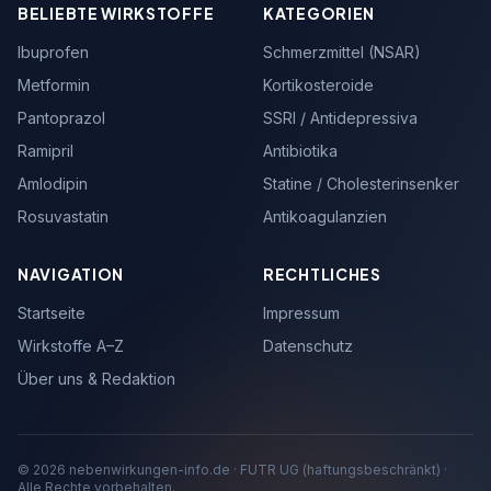
BELIEBTE WIRKSTOFFE
KATEGORIEN
Ibuprofen
Schmerzmittel (NSAR)
Metformin
Kortikosteroide
Pantoprazol
SSRI / Antidepressiva
Ramipril
Antibiotika
Amlodipin
Statine / Cholesterinsenker
Rosuvastatin
Antikoagulanzien
NAVIGATION
RECHTLICHES
Startseite
Impressum
Wirkstoffe A–Z
Datenschutz
Über uns & Redaktion
© 2026 nebenwirkungen-info.de · FUTR UG (haftungsbeschränkt) ·
Alle Rechte vorbehalten.