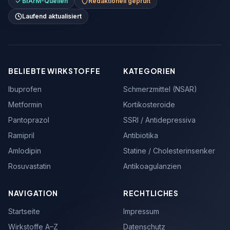
BfArM-Quellen
Redaktionell geprüft
Laufend aktualisiert
BELIEBTE WIRKSTOFFE
KATEGORIEN
Ibuprofen
Schmerzmittel (NSAR)
Metformin
Kortikosteroide
Pantoprazol
SSRI / Antidepressiva
Ramipril
Antibiotika
Amlodipin
Statine / Cholesterinsenker
Rosuvastatin
Antikoagulanzien
NAVIGATION
RECHTLICHES
Startseite
Impressum
Wirkstoffe A–Z
Datenschutz