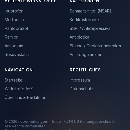
BELIEBTE WIRKSTOFFE
KATEGORIEN
Ibuprofen
Schmerzmittel (NSAR)
Metformin
Kortikosteroide
Pantoprazol
SSRI / Antidepressiva
Ramipril
Antibiotika
Amlodipin
Statine / Cholesterinsenker
Rosuvastatin
Antikoagulanzien
NAVIGATION
RECHTLICHES
Startseite
Impressum
Wirkstoffe A–Z
Datenschutz
Über uns & Redaktion
© 2026 nebenwirkungen-info.de · FUTR UG (haftungsbeschränkt) ·
Alle Rechte vorbehalten.