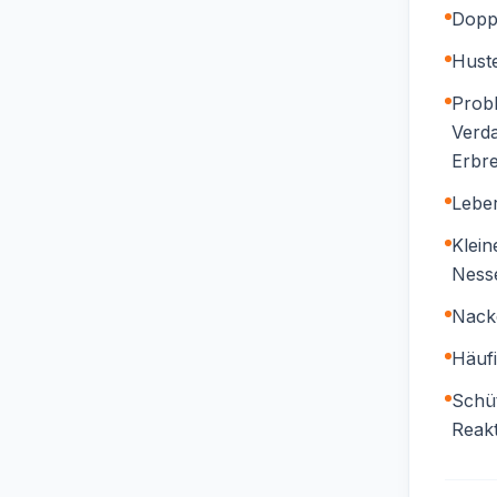
Dopp
Hust
Prob
Verd
Erbr
Leber
Klein
Ness
Nack
Häuf
Schü
Reakt