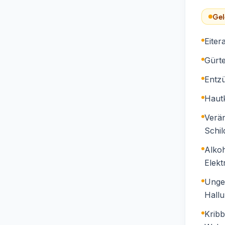
Gel
Eite
Gürte
Entz
Haut
Verän
Schil
Alkoh
Elekt
Unge
Hallu
Krib