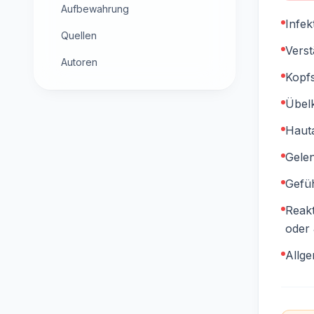
Aufbewahrung
Infek
Quellen
Verst
Autoren
Kopf
Übelk
Haut
Gele
Gefü
Reakt
oder 
Allg