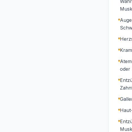
Wahr
Musk
Auge
Schw
Herzs
Kram
Atem
oder 
Entz
Zahn
Galle
Haut
Entz
Musk