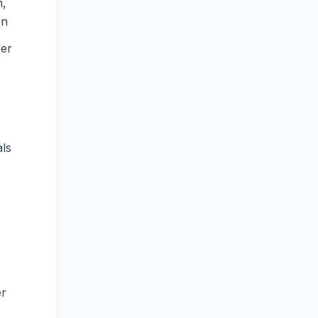
n,
en
der
ls
er