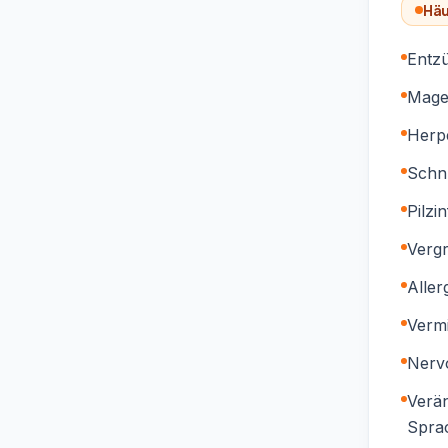
Häu
Entz
Mage
Herp
Schn
Pilzi
Verg
Aller
Verm
Nervo
Verä
Spra