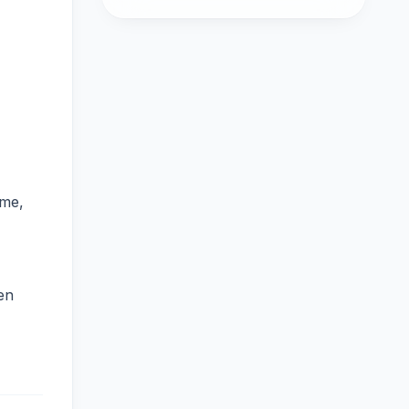
eme,
en